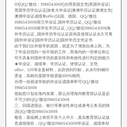
ID[QQ/微信：1986543008]办理美国文凭|美国毕业证|
英国学历学位认证|加拿大毕业证|澳洲学历认证澳洲文凭|
澳洲毕业证成绩单offer|法国、德国、QQ/微信
1986543008荷兰毕业证,国外学历认证_QQ/微信
1986543008留学生学历认证_QQ/微信1986543008海
外学历认证_国外学历学位认证咨询及使馆认证永久可查
|国外毕业证|国外学历认证|国外学历文凭证书
由于我们出外留学的原因，就是为了增加自身上风，为
了毕业后找到一份不错的工作，而海内的一些单位和公
司不具备对国外学历的真实性和有效性进行判定的能力
★毕业证、成绩单、学历认证。使馆认证、文凭、
offer、I20等全套材料，从防伪到印刷，从水印到钢印
烫金，高精仿度跟学校原版100%相同.
办理一份就读学校的毕业证成绩单即可QQ/微信
1986543008
假如您计划在海内发展，那么办理海内教育部认证是必
不可少的QQ/微信1986543008
三、回国进国企、银行等事业性单位或者考公务员的情
况QQ/微信1986543008
敬告：面临网上有些不良个人中介，真实教育部认证故
意虚假报价，QQ/微信1986543008毕业证、成绩单却