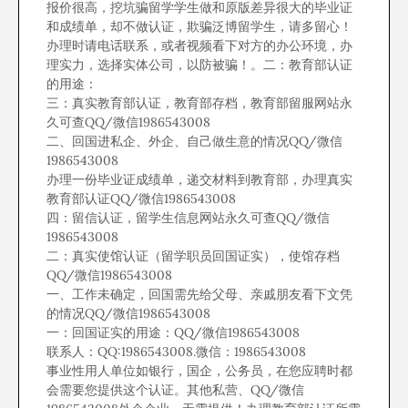
报价很高，挖坑骗留学学生做和原版差异很大的毕业证
和成绩单，却不做认证，欺骗泛博留学生，请多留心！
办理时请电话联系，或者视频看下对方的办公环境，办
理实力，选择实体公司，以防被骗！。二：教育部认证
的用途：
三：真实教育部认证，教育部存档，教育部留服网站永
久可查QQ/微信1986543008
二、回国进私企、外企、自己做生意的情况QQ/微信
1986543008
办理一份毕业证成绩单，递交材料到教育部，办理真实
教育部认证QQ/微信1986543008
四：留信认证，留学生信息网站永久可查QQ/微信
1986543008
二：真实使馆认证（留学职员回国证实），使馆存档
QQ/微信1986543008
一、工作未确定，回国需先给父母、亲戚朋友看下文凭
的情况QQ/微信1986543008
一：回国证实的用途：QQ/微信1986543008
联系人：QQ:1986543008.微信：1986543008
事业性用人单位如银行，国企，公务员，在您应聘时都
会需要您提供这个认证。其他私营、QQ/微信