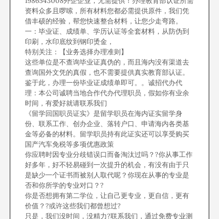
1986543008外企企业，无需提供！办理教育部认证所需
资料众多且啰嗦，所有材料您都必需提供原件，我们凭
借丰硕的经验，帮您快速整合材料，让您少走弯路。
一：毕业证、成绩单、学历认证等全套材料，从防伪到
印刷，水印底纹到钢印烫金，
特别关注：【业务选择办理准则】
这些单位是不查询毕业证真伪的，而且海内没有渠道去
查询国外文凭的真假，也不需要提供真实教育部认证。
鉴于此，办理一份毕业证成绩单即可。。诚招代办代
理：本公司诚聘当地合作代办代理职员，假如你有业余
时间，有爱好就请联系我们
《留学回国职员证实》是留学职员在海内证实留学身
份、联系工作、创办企业、落转户口、申请海内各类基
金等必备的材料。留学职员持有此证实还可以享受购买
国产汽车免税等多项优惠政策
你应聘时因专业分歧错误口而备淘汰过吗？?你从事工作
好多年，好不轻易碰到一次提升的机会，有没有由于只
是缺少一个证书而被别人取代呢？你现在从事的专业是
否和你所学的专业对口？?
你是否想拥有第二学位，让自己更专业，更自信，更有
价值？?或许这些我们都曾想过?
只是，我们没时间，没精力?联系我们，通过免费专业测