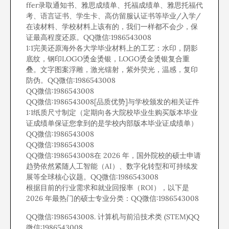
ffer录取通知书、雅思成绩单、托福成绩单、雅思托福代
考、语言证书、学生卡、高仿留服认证书等毕业/入学/
在读材料、学校材料上该有的，我们一样都不会少，保
证最高程度还原。QQ微信:1986543008
1:1完美还原海外各大学毕业材料上的工艺：水印，阴影
底纹，钢印LOGO烫金烫银，LOGO烫金烫银复合重
叠。文字图案浮雕，激光镭射，紫外荧光，温感，复印
防伪。QQ微信:1986543008
QQ微信:1986543008
QQ微信:1986543008[品质优势]与学校颁发的相关证件
1:1纸质尺寸制定（定期向各大院校毕业生购买版本毕业
证成绩单保证您拿到的是学校内部版本毕业证成绩单）
QQ微信:1986543008
QQ微信:1986543008
QQ微信:1986543008在 2026 年，国外院校的硕士申请
趋势依然紧随人工智能（AI）、数字化转型和可持续发
展等全球核心议题。QQ微信:1986543008
根据目前的行业需求和就业回报率（ROI），以下是
2026 年最热门的硕士专业分类：QQ微信:1986543008
QQ微信:1986543008. 计算机与前沿技术类 (STEM)QQ
微信:1986543008