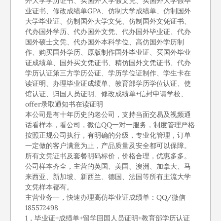
外大学学历证书、买国外大学假文凭、买国外大学假毕
业证书、修改成绩单GPA、仿制大学成绩单、仿制国外
大学毕业证、仿制国外大学文凭、仿制国外文凭证书、
代办国外学历、代办国外文凭、代办国外毕业证、代办
国外硕士文凭、代办国外本科学位、高仿国外学历制
作、购买国外学历、原版制作国外毕业证、买国外毕业
证成绩单、国外买文凭证书、精仿国外文凭证书、代办
学历认证第三方学历公证、学历学位证制作、学生卡在
读证明、办理毕业证成绩单、教育部学历学位认证、使
馆认证、归国人员证明、修改成绩单+信封申请学校、
offer录取通知书在读证明
本公司是有十年历史的老公司，支持当面交易及视频通
话看样本，看公司，微信QQ一对一服务，制度管理严格
按照正规公司执行，有明确的分级，专业化管理，订单
一定做的客户满意为止，产品质量及安全都可以保障。
所有文凭证书及套餐明码标价，价格合理，优惠多多。
公司样本齐全，主营的英国、美国、澳洲、加拿大、马
来西亚、新加坡、新西兰、德国、法国等所有主流大学
文凭样本都有。
主营业务一，快速办理高仿毕业证成绩单：QQ/微信
185572498
1，毕业证+成绩单+留学回国人员证明+教育部学历认证