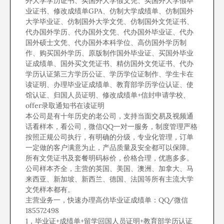
外大学学历证书、买国外大学假文凭、买国外大学假毕
业证书、修改成绩单GPA、仿制大学成绩单、仿制国外
大学毕业证、仿制国外大学文凭、仿制国外文凭证书、
代办国外学历、代办国外文凭、代办国外毕业证、代办
国外硕士文凭、代办国外本科学位、高仿国外学历制
作、购买国外学历、原版制作国外毕业证、买国外毕业
证成绩单、国外买文凭证书、精仿国外文凭证书、代办
学历认证第三方学历公证、学历学位证制作、学生卡在
读证明、办理毕业证成绩单、教育部学历学位认证、使
馆认证、归国人员证明、修改成绩单+信封申请学校、
offer录取通知书在读证明
本公司是有十年历史的老公司，支持当面交易及视频通
话看样本，看公司，微信QQ一对一服务，制度管理严格
按照正规公司执行，有明确的分级，专业化管理，订单
一定做的客户满意为止，产品质量及安全都可以保障。
所有文凭证书及套餐明码标价，价格合理，优惠多多。
公司样本齐全，主营的英国、美国、澳洲、加拿大、马
来西亚、新加坡、新西兰、德国、法国等所有主流大学
文凭样本都有。
主营业务一，快速办理高仿毕业证成绩单：QQ/微信
185572498
1，毕业证+成绩单+留学回国人员证明+教育部学历认证