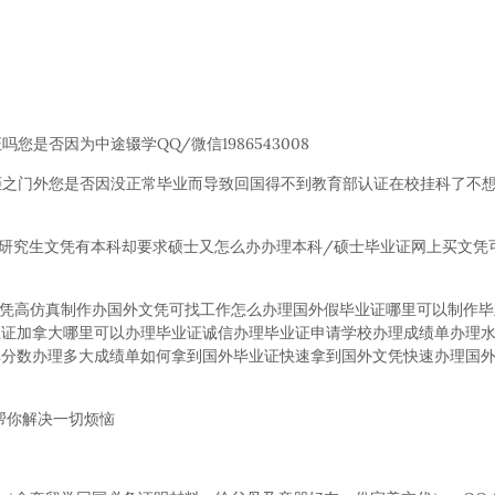
您是否因为中途辍学QQ/微信1986543008
被拒之门外您是否因没正常毕业而导致回国得不到教育部认证在校挂科了不想
/研究生文凭有本科却要求硕士又怎么办办理本科/硕士毕业证网上买文凭
学文凭高仿真制作办国外文凭可找工作怎么办理国外假毕业证哪里可以制作
业证加拿大哪里可以办理毕业证诚信办理毕业证申请学校办理成绩单办理
单分数办理多大成绩单如何拿到国外毕业证快速拿到国外文凭快速办理国
08 帮你解决一切烦恼