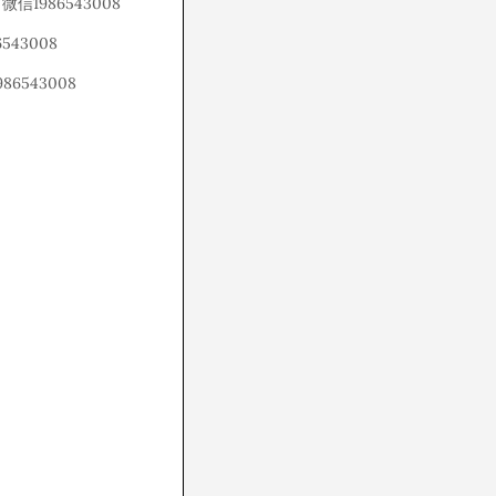
986543008
43008
543008