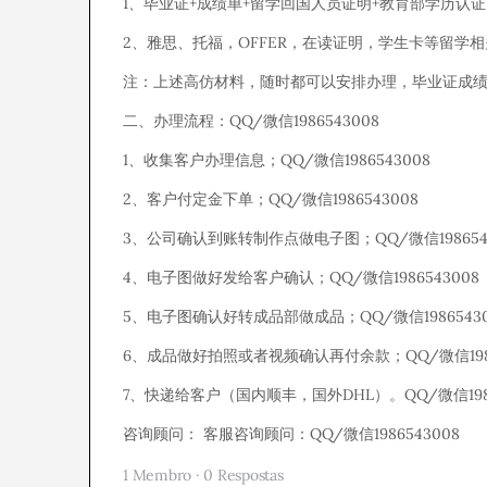
1、毕业证+成绩单+留学回国人员证明+教育部学历认证
2、雅思、托福，OFFER，在读证明，学生卡等留学相
注：上述高仿材料，随时都可以安排办理，毕业证成绩单
二、办理流程：QQ/微信1986543008
1、收集客户办理信息；QQ/微信1986543008
2、客户付定金下单；QQ/微信1986543008
3、公司确认到账转制作点做电子图；QQ/微信198654
4、电子图做好发给客户确认；QQ/微信1986543008
5、电子图确认好转成品部做成品；QQ/微信19865430
6、成品做好拍照或者视频确认再付余款；QQ/微信1986
7、快递给客户（国内顺丰，国外DHL）。QQ/微信1986
咨询顾问： 客服咨询顾问：QQ/微信1986543008
1 Membro
·
0 Respostas