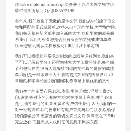
作 Fake diploma transcript更多关于办理国外文凭学历
请咨询学历顾问 Q/微185572498
多年来,我们收集了无数的原件文凭,我们从中创建了假文
凭和匹配的正式成绩单.这些来自全球的学校,大学和学院.
我们每天都在新名单中加入新的大学,您所要做的就是联
系我们 ,我们将检查您是否拥有所需的文凭或成绩单模
板.当您收到确认文档模板可用时,可以下单定制.
我们可以根据您的要求定制您的成绩单课程列表.我们甚
至可以记录转学分！还帮您核实大学印章的签名.每个细
节都包括在内.没有人能够猜到你的文件真的是假的成绩
单.我们是一群印刷业人士.拥有超过20年的图形设计,印
章雕刻和印刷经验,我们能够制作市场上最优质的文件.
我们生产的东西布局,纸张质量,字体,印章 ,浮雕印章,水
印,底纹.等对应的印刷材料绝对在质量上完美,并且必须
是可用的.我们的10,000多名客户信任我们,因为我们的一
对一经营方式.我们要求所有客户首先与我们联系,以确保
我们能够提供 您需要的确切文凭或文件.保障您在下单时
完全放心,而且您从未收到任何意想不到的东西.