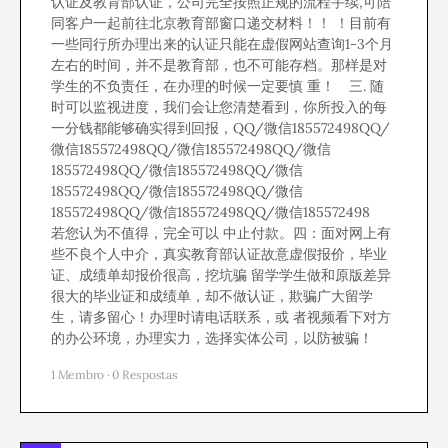
认证及教育部认证，公司完全按照正规的流程手续,可陪
同客户一起前往北京教育部窗口递交材料！！ ！目前有
一些同行所办理出来的认证只能在虚假网站查询1-3个月
左右的时间，并不是教育部，也不可能存档。那样是对
学生的不负责任，在办理的时候一定要慎 重！ 三. 随
时可以监视进度，我们会让您清楚看到，你所投入的每
一分钱都能够确实得到回报，QQ/微信185572498QQ/
微信185572498QQ/微信185572498QQ/微信
185572498QQ/微信185572498QQ/微信
185572498QQ/微信185572498QQ/微信
185572498QQ/微信185572498QQ/微信185572498
若您认为不值得，完全可以 中止付款。四：面对网上有
些不良个人中介，真实教育部认证故意虚假报价，毕业
证、成绩单却报价很高，挖坑骗 留学学生做和原版差异
很大的毕业证和成绩单，却不做认证，欺骗广大留学
生，请多留心！办理时请电话联系，或 者视频看下对方
的办公环境，办理实力，选择实体公司，以防被骗！
1 Membro
·
0 Respostas