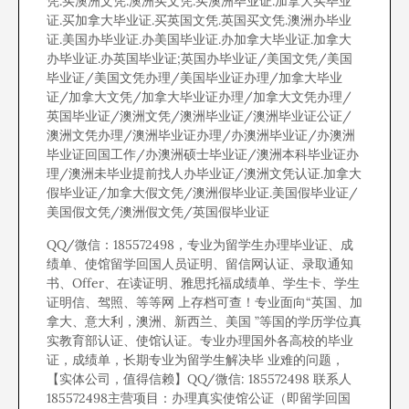
凭.买澳洲文凭.澳洲买文凭.买澳洲毕业证.加拿大买毕业
证.买加拿大毕业证.买英国文凭.英国买文凭.澳洲办毕业
证.美国办毕业证.办美国毕业证.办加拿大毕业证.加拿大
办毕业证.办英国毕业证;英国办毕业证/美国文凭/美国
毕业证/美国文凭办理/美国毕业证办理/加拿大毕业
证/加拿大文凭/加拿大毕业证办理/加拿大文凭办理/
英国毕业证/澳洲文凭/澳洲毕业证/澳洲毕业证公证/
澳洲文凭办理/澳洲毕业证办理/办澳洲毕业证/办澳洲
毕业证回国工作/办澳洲硕士毕业证/澳洲本科毕业证办
理/澳洲未毕业提前找人办毕业证/澳洲文凭认证.加拿大
假毕业证/加拿大假文凭/澳洲假毕业证.美国假毕业证/
美国假文凭/澳洲假文凭/英国假毕业证
QQ/微信：185572498，专业为留学生办理毕业证、成
绩单、使馆留学回国人员证明、留信网认证、录取通知
书、Offer、在读证明、雅思托福成绩单、学生卡、学生
证明信、驾照、等等网 上存档可查！专业面向“英国、加
拿大、意大利，澳洲、新西兰、美国 ”等国的学历学位真
实教育部认证、使馆认证。专业办理国外各高校的毕业
证，成绩单，长期专业为留学生解决毕 业难的问题，
【实体公司，值得信赖】QQ/微信: 185572498 联系人
185572498主营项目：办理真实使馆公证（即留学回国