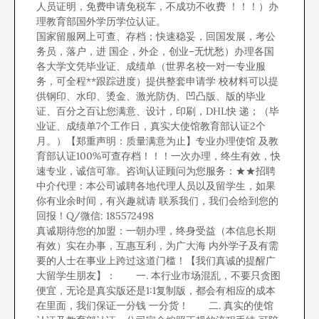
人员证明，免费申请免税车，不成功不收费 ！！！）办
理教育部国外学历学位认证。
国家留服网上可查、存档；快速稳妥，回国发展，考公
务员，落户，进 国企，外企，创业–无忧愁）办理各国
各大学文凭毕业证、成绩单（世界名校一对一专业服
务，可全程**跟踪进度）提供整套申请学 校材料可以提
供钢印、水印、烫金、激光防伪、凹凸版、版的毕业
证、百分之百让您满意、设计，印刷，DHL快 递；（毕
业证、成绩单7个工作日，真实大使馆教育部认证2个
月。）【郑重声明：质量满意为止】专业办理使馆 及教
育部认证100%可查存档！！！一次办理，终生有效，快
速专业，诚信可靠。咨询认证顾问为您服务：★★招聘
中介代理：本公司诚聘各地代理人员以及留学生，如果
你有业余时间，有兴趣就请 联系我们，我们会给到您的
回报！Q/微信: 185572498
真诚期待您的加盟：一朝办理，终身受益（本信息长期
有效）实在办事，互惠互利，为广大海 内外学子及有需
要的人士在事业上跨过这道门槛！【我们真诚的提醒广
大留学生朋友】： 一. 本行业市场混乱，不要只贪图
便宜，无论是真实版还是1:1复制版，都会有相应的成本
在里面，我们保证一分钱 一分货！ 二. 真实的使馆