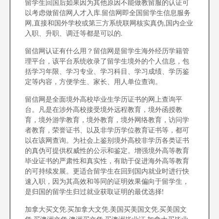
留学生回国后如果因为其他原因不能做教留服的认证可
以考虑做留信网人才入库.留信网即全国留学生信息服务
网,直接和国外学校或第三方系统联网核实真伪,国内企业
入职、升职、调迁等都是可以的.
留信网认证有什么用？留信网是留学生海外经历学籍管
理平台，该平台系统收录了留学生境外的个人信息，包
括学习年限、学习专业、学习科目、学习成绩、学历鉴
定等内容，方便学生、家长、用人单位查询。
留信网是全面境外高校毕业生学历证书的网上查询平
台。凡是在涉外高校接受境外远程教育，境外函授教
育，境外游学教育，境外教育，境外网络教育，访问学
者教育，荣誉证书、以及非学历学位教育证书等，都可
以在该网查询。为社会上鉴别境外高校非学历各类证书
的真伪可提供权威性的公示和鉴定。增强境外高等教育
毕业证书的严肃性和真实性，有助于促进海外高等教育
的可持续发展。更适合留学生在回到国内就业时进行快
速入职，因为其高效和等同的证明效果偏向于留学生，
是归国的留学生归过就业获取证明的最优选择!
加拿大买文凭.买加拿大文凭.美国买美国文凭.买美国文