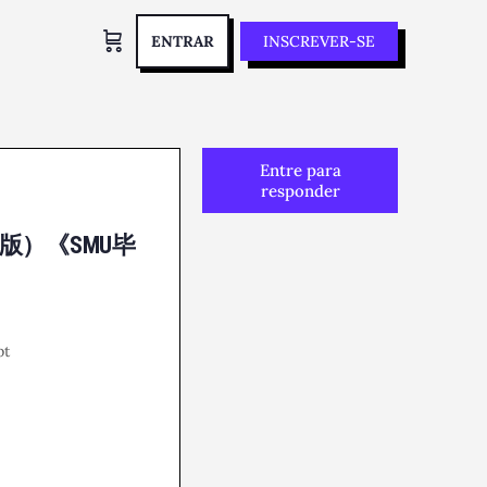
ENTRAR
INSCREVER-SE
Entre para
responder
版）《SMU毕
t