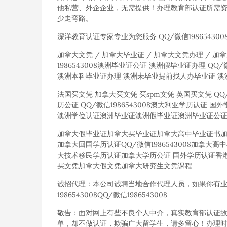
他私营、外企企业，无需提供！办理教育部认证所需
少走弯路。
深洋教育认证专家专业为您服务 QQ/微信198654300
加拿大文凭 / 加拿大毕业证 / 加拿大文凭办理 / 加拿大
1986543008澳洲毕业证公证 澳洲假毕业证办理 Q
澳洲本科毕业证办理 澳洲未毕业提前找人办毕业证 澳
法国买文凭 加拿大买文凭 买spm文凭 英国买文凭 QQ
历公证 QQ/微信1986543008澳大利亚学历认证 
澳洲学位认证澳洲毕业证澳洲假毕业证澳洲毕业证公
加拿大假毕业证加拿大买毕业证加拿大高中毕业证书加拿
加拿大回国学历认证QQ/微信1986543008加
大技术移民学历认证加拿大学历公证 国外学历认证香
买文凭加拿大假文凭加拿大研究生文凭课程
诚招代理：本公司诚聘当地合作代理人员，如果你有业余时间，
1986543008QQ/微信1986543008
敬告：面对网上有些不良个人中介，真实教育部认证
单，却不做认证，欺骗广大留学生，请多留心！办理