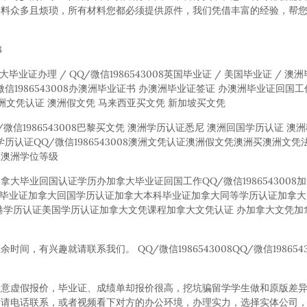
资料众多且烦琐，所有材料您都必须提供原件，我们凭借丰富的经验，帮
8
毕业证办理 / QQ/微信1986543008英国毕业证 / 美国毕业证 / 澳
Q/微信1986543008办澳洲毕业证书 办澳洲毕业证签证 办澳洲毕业证回国
洲文凭认证 澳洲假文凭 马来西亚买文凭 新加坡买文凭
/微信1986543008巴黎买文凭 澳洲学历认证悉尼 澳洲回国学历认证 澳
国外学历认证QQ/微信1986543008澳洲文凭认证澳洲假文凭澳洲买澳洲
证澳洲学位等级
大毕业回国认证学历办加拿大毕业证回国工作QQ/微信1986543008
拿大高中毕业证加拿大回国学历认证加拿大本科毕业证加拿大同等学历认证加拿
港学历认证美国学历认证加拿大文凭课程加拿大文凭认证 办加拿大文凭加
有兴趣就请联系我们。 QQ/微信1986543008QQ/微信1986543
故意虚假报价，毕业证、成绩单却报价很高，挖坑骗留学学生做和原版差
时请电话联系，或者视频看下对方的办公环境，办理实力，选择实体公司