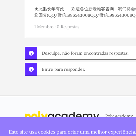
★此贴长年有效——欢迎各位新老顾客咨询，我们将会
您回复!QQ/微信1986543008QQ/微信1986543008Q
1 Membro
·
0 Respostas
Desculpe, não foram encontradas respostas.
Entre para responder.
Poly Academy -
Este site usa cookies para criar uma melhor experiência
© 2026 - Plataforma criada e mantida pela
Poly Studio
.