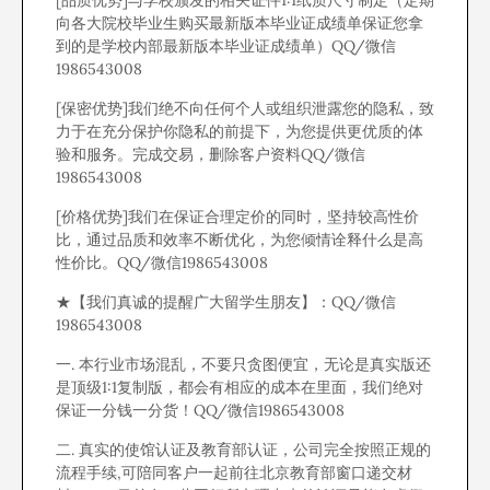
[品质优势]与学校颁发的相关证件1:1纸质尺寸制定（定期
向各大院校毕业生购买最新版本毕业证成绩单保证您拿
到的是学校内部最新版本毕业证成绩单）QQ/微信
1986543008
[保密优势]我们绝不向任何个人或组织泄露您的隐私，致
力于在充分保护你隐私的前提下，为您提供更优质的体
验和服务。完成交易，删除客户资料QQ/微信
1986543008
[价格优势]我们在保证合理定价的同时，坚持较高性价
比，通过品质和效率不断优化，为您倾情诠释什么是高
性价比。QQ/微信1986543008
★【我们真诚的提醒广大留学生朋友】：QQ/微信
1986543008
一. 本行业市场混乱，不要只贪图便宜，无论是真实版还
是顶级1:1复制版，都会有相应的成本在里面，我们绝对
保证一分钱一分货！QQ/微信1986543008
二. 真实的使馆认证及教育部认证，公司完全按照正规的
流程手续,可陪同客户一起前往北京教育部窗口递交材