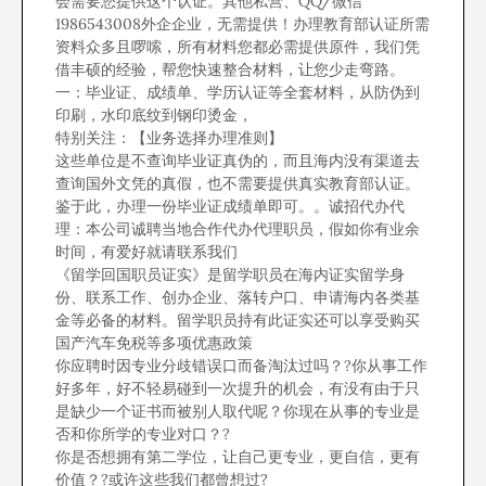
会需要您提供这个认证。其他私营、QQ/微信
1986543008外企企业，无需提供！办理教育部认证所需
资料众多且啰嗦，所有材料您都必需提供原件，我们凭
借丰硕的经验，帮您快速整合材料，让您少走弯路。
一：毕业证、成绩单、学历认证等全套材料，从防伪到
印刷，水印底纹到钢印烫金，
特别关注：【业务选择办理准则】
这些单位是不查询毕业证真伪的，而且海内没有渠道去
查询国外文凭的真假，也不需要提供真实教育部认证。
鉴于此，办理一份毕业证成绩单即可。。诚招代办代
理：本公司诚聘当地合作代办代理职员，假如你有业余
时间，有爱好就请联系我们
《留学回国职员证实》是留学职员在海内证实留学身
份、联系工作、创办企业、落转户口、申请海内各类基
金等必备的材料。留学职员持有此证实还可以享受购买
国产汽车免税等多项优惠政策
你应聘时因专业分歧错误口而备淘汰过吗？?你从事工作
好多年，好不轻易碰到一次提升的机会，有没有由于只
是缺少一个证书而被别人取代呢？你现在从事的专业是
否和你所学的专业对口？?
你是否想拥有第二学位，让自己更专业，更自信，更有
价值？?或许这些我们都曾想过?