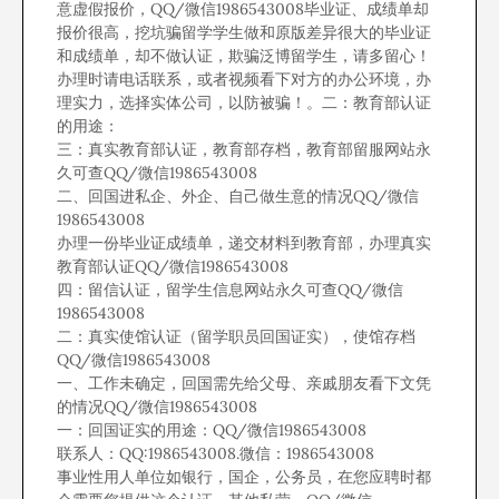
意虚假报价，QQ/微信1986543008毕业证、成绩单却
报价很高，挖坑骗留学学生做和原版差异很大的毕业证
和成绩单，却不做认证，欺骗泛博留学生，请多留心！
办理时请电话联系，或者视频看下对方的办公环境，办
理实力，选择实体公司，以防被骗！。二：教育部认证
的用途：
三：真实教育部认证，教育部存档，教育部留服网站永
久可查QQ/微信1986543008
二、回国进私企、外企、自己做生意的情况QQ/微信
1986543008
办理一份毕业证成绩单，递交材料到教育部，办理真实
教育部认证QQ/微信1986543008
四：留信认证，留学生信息网站永久可查QQ/微信
1986543008
二：真实使馆认证（留学职员回国证实），使馆存档
QQ/微信1986543008
一、工作未确定，回国需先给父母、亲戚朋友看下文凭
的情况QQ/微信1986543008
一：回国证实的用途：QQ/微信1986543008
联系人：QQ:1986543008.微信：1986543008
事业性用人单位如银行，国企，公务员，在您应聘时都