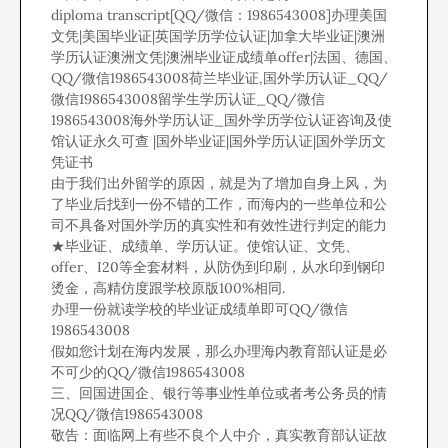
diploma transcript[QQ/微信：1986543008]办理美国
文凭|美国毕业证|英国学历学位认证|加拿大毕业证|澳洲
学历认证澳洲文凭|澳洲毕业证成绩单offer|法国、德国、
QQ/微信1986543008荷兰毕业证,国外学历认证_QQ/
微信1986543008留学生学历认证_QQ/微信
1986543008海外学历认证_国外学历学位认证咨询及使
馆认证永久可查 |国外毕业证|国外学历认证|国外学历文
凭证书
由于我们出外留学的原因，就是为了增加自身上风，为
了毕业后找到一份不错的工作，而海内的一些单位和公
司不具备对国外学历的真实性和有效性进行判定的能力
★毕业证、成绩单、学历认证。使馆认证、文凭、
offer、I20等全套材料，从防伪到印刷，从水印到钢印
烫金，高精仿度跟学校原版100%相同.
办理一份就读学校的毕业证成绩单即可QQ/微信
1986543008
假如您计划在海内发展，那么办理海内教育部认证是必
不可少的QQ/微信1986543008
三、回国进国企、银行等事业性单位或者考公务员的情
况QQ/微信1986543008
敬告：面临网上有些不良个人中介，真实教育部认证故