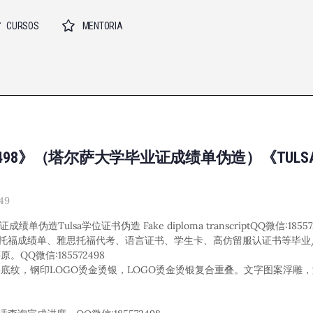
CURSOS
MENTORIA
 572498》（塔尔萨大学毕业证成绩单伪造）《TUL
49
绩单伪造Tulsa学位证书伪造 Fake diploma transcriptQQ微信:185
单、托福成绩单、雅思托福代考、语言证书、学生卡、高仿留服认证书等毕业
Q微信:185572498
影底纹，钢印LOGO烫金烫银，LOGO烫金烫银复合重叠。文字图案浮雕