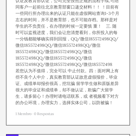
认证及教育部认证，公司完全按照正规的流程手续,可陪
同客户一起前往北京教育部窗口递交材料！！ ！目前有
一些同行所办理出来的认证只能在虚假网站查询1-3个月
左右的时间，并不是教育部，也不可能存档。那样是对
学生的不负责任，在办理的时候一定要慎 重！ 三. 随
时可以监视进度，我们会让您清楚看到，你所投入的每
一分钱都能够确实得到回报，QQ/微信185572498QQ/
微信185572498QQ/微信185572498QQ/微信
185572498QQ/微信185572498QQ/微信
185572498QQ/微信185572498QQ/微信
185572498QQ/微信185572498QQ/微信185572498
若您认为不值得，完全可以 中止付款。四：面对网上有
些不良个人中介，真实教育部认证故意虚假报价，毕业
证、成绩单却报价很高，挖坑骗 留学学生做和原版差异
很大的毕业证和成绩单，却不做认证，欺骗广大留学
生，请多留心！办理时请电话联系，或 者视频看下对方
的办公环境，办理实力，选择实体公司，以防被骗！
1 Membro
·
0 Respostas