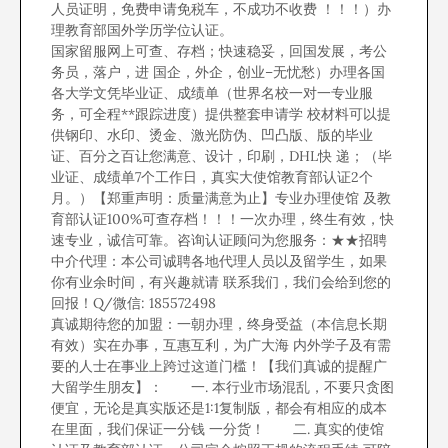
人员证明，免费申请免税车，不成功不收费 ！！！）办
理教育部国外学历学位认证。
国家留服网上可查、存档；快速稳妥，回国发展，考公
务员，落户，进 国企，外企，创业–无忧愁）办理各国
各大学文凭毕业证、成绩单（世界名校一对一专业服
务，可全程**跟踪进度）提供整套申请学 校材料可以提
供钢印、水印、烫金、激光防伪、凹凸版、版的毕业
证、百分之百让您满意、设计，印刷，DHL快 递；（毕
业证、成绩单7个工作日，真实大使馆教育部认证2个
月。）【郑重声明：质量满意为止】专业办理使馆 及教
育部认证100%可查存档！！！一次办理，终生有效，快
速专业，诚信可靠。咨询认证顾问为您服务：★★招聘
中介代理：本公司诚聘各地代理人员以及留学生，如果
你有业余时间，有兴趣就请 联系我们，我们会给到您的
回报！Q/微信: 185572498
真诚期待您的加盟：一朝办理，终身受益（本信息长期
有效）实在办事，互惠互利，为广大海 内外学子及有需
要的人士在事业上跨过这道门槛！【我们真诚的提醒广
大留学生朋友】： 一. 本行业市场混乱，不要只贪图
便宜，无论是真实版还是1:1复制版，都会有相应的成本
在里面，我们保证一分钱 一分货！ 二. 真实的使馆