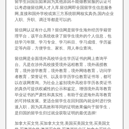
留学生回国后如果因为其他原因不能做教留服的认证可
以考虑做留信网人才入库.留信网即全国留学生信息服务
网,直接和国外学校或第三方系统联网核实真伪,国内企业
入职、升职、调迁等都是可以的.
留信网认证有什么用？留信网是留学生海外经历学籍管
理平台，该平台系统收录了留学生境外的个人信息，包
括学习年限、学习专业、学习科目、学习成绩、学历鉴
定等内容，方便学生、家长、用人单位查询。
留信网是全面境外高校毕业生学历证书的网上查询平
台。凡是在涉外高校接受境外远程教育，境外函授教
育，境外游学教育，境外教育，境外网络教育，访问学
者教育，荣誉证书、以及非学历学位教育证书等，都可
以在该网查询。为社会上鉴别境外高校非学历各类证书
的真伪可提供权威性的公示和鉴定。增强境外高等教育
毕业证书的严肃性和真实性，有助于促进海外高等教育
的可持续发展。更适合留学生在回到国内就业时进行快
速入职，因为其高效和等同的证明效果偏向于留学生，
是归国的留学生归过就业获取证明的最优选择!
加拿大买文凭.买加拿大文凭.美国买美国文凭.买美国文