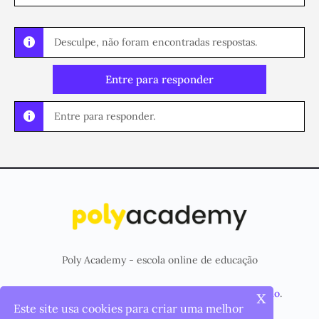
Desculpe, não foram encontradas respostas.
Entre para responder
Entre para responder.
Poly Academy - escola online de educação
x
© 2026 - Plataforma criada e mantida pela
Poly Studio
.
Este site usa cookies para criar uma melhor
Menu
Página Inicial
Cursos
Items