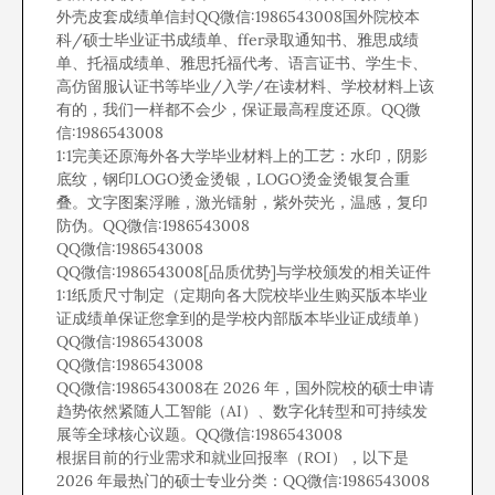
外壳皮套成绩单信封QQ微信:1986543008国外院校本
科/硕士毕业证书成绩单、ffer录取通知书、雅思成绩
单、托福成绩单、雅思托福代考、语言证书、学生卡、
高仿留服认证书等毕业/入学/在读材料、学校材料上该
有的，我们一样都不会少，保证最高程度还原。QQ微
信:1986543008
1:1完美还原海外各大学毕业材料上的工艺：水印，阴影
底纹，钢印LOGO烫金烫银，LOGO烫金烫银复合重
叠。文字图案浮雕，激光镭射，紫外荧光，温感，复印
防伪。QQ微信:1986543008
QQ微信:1986543008
QQ微信:1986543008[品质优势]与学校颁发的相关证件
1:1纸质尺寸制定（定期向各大院校毕业生购买版本毕业
证成绩单保证您拿到的是学校内部版本毕业证成绩单）
QQ微信:1986543008
QQ微信:1986543008
QQ微信:1986543008在 2026 年，国外院校的硕士申请
趋势依然紧随人工智能（AI）、数字化转型和可持续发
展等全球核心议题。QQ微信:1986543008
根据目前的行业需求和就业回报率（ROI），以下是
2026 年最热门的硕士专业分类：QQ微信:1986543008