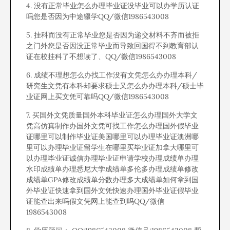
4. 没有正常毕业怎么办理毕业证没毕业可以办学历认证
吗您是否因为中途辍学QQ/微信1986543008
5. 挂科而没有正常毕业您是否因为递交材料不齐而被拒
之门外您是否因没正常毕业而导致回国得不到教育部认
证在校挂科了不想读了、QQ/微信1986543008
6. 成绩不理想怎么办找工作没有文凭怎么办办理本科/
研究生文凭有本科却要求硕士又怎么办办理本科/硕士毕
业证网上买文凭可靠吗QQ/微信1986543008
7. 买国外文凭质量国外本科毕业证怎么办理国外大学文
凭高仿真制作办国外文凭可找工作怎么办理国外假毕业
证哪里可以制作毕业证美国哪里可以办理毕业证澳洲哪
里可以办理毕业证留学生在哪里买毕业证加拿大哪里可
以办理毕业证诚信办理毕业证申请学校办理成绩单办理
水印成绩单办理悉尼大学成绩单多伦多办理成绩单修改
成绩单GPA修改成绩单分数办理多大成绩单如何拿到国
外毕业证快速拿到国外文凭快速办理国外毕业证假毕业
证能查出来吗假文凭网上能查到吗QQ/微信
1986543008