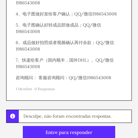
1986543008
4、电子图做好发给客户确认；QQ/微信1986543008
5、电子图确认好转成品部做成品；QQ/微信
1986543008
6、成品做好拍照或者视频确认再付余款；QQ/微信
1986543008
7、快递给客户（国内顺丰，国外DHL）。QQ/微信
1986543008
咨询顾问： 客服咨询顾问：QQ/微信1986543008
1 Membro
·
0 Respostas
Desculpe, não foram encontradas respostas.
Entre para responder