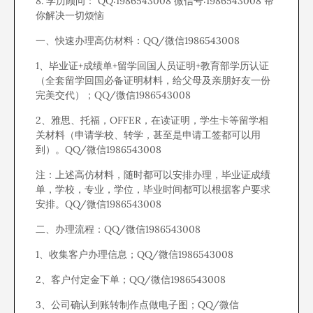
8. 学历顾问： QQ:1986543008 微信号:1986543008 帮
你解决一切烦恼
一、快速办理高仿材料：QQ/微信1986543008
1、毕业证+成绩单+留学回国人员证明+教育部学历认证
（全套留学回国必备证明材料，给父母及亲朋好友一份
完美交代）；QQ/微信1986543008
2、雅思、托福，OFFER，在读证明，学生卡等留学相
关材料（申请学校、转学，甚至是申请工签都可以用
到）。QQ/微信1986543008
注：上述高仿材料，随时都可以安排办理，毕业证成绩
单，学校，专业，学位，毕业时间都可以根据客户要求
安排。QQ/微信1986543008
二、办理流程：QQ/微信1986543008
1、收集客户办理信息；QQ/微信1986543008
2、客户付定金下单；QQ/微信1986543008
3、公司确认到账转制作点做电子图；QQ/微信