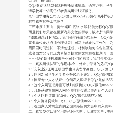
Offer、请假条、
QQ/微信185572498雅思托福成绩单、语言证书、学生
请学校等一切高仿或者真实可查认证服务。
九年留学服务公司,QQ/微信185572498拥有海外样板无数
材料都有哪些工艺呢？
工艺难度主要由：烫金.钢印.底纹.水印.防伪光标QQ/微信
而且我们每天都在更新海外文凭的样板，以求所有同学都能
*如果您遇到下情况，我们都能竭诚为您服务：QQ/微信18
事业单位要求必须办理或者回国马上就要找工作的；QQ/微
因回国时间过长，不清楚流程、材料该如何准备甚至忘记办理
或者面对父母的压力希望尽快拿到文凭和在校期间，因为
——–我们是挂科和未毕业同学们的福音，我们是实体公司，
一、真实留信认证的作用(私企，外企，荣誉的见证):QQ/微
1：该专业认证可证明留学生真实留学身份。QQ/微信185
2：同时对留学生所学专业等级给予评定。QQ/微信1855
3：国家专业人才认证中心颁发入库证书QQ/微信18557
4：这个入网证书并且可以归档到地方QQ/微信1855724
5：凡是获得留信网入网的信息将会逐步更新到个人身份
6：个人职称评审加20分。QQ/微信185572498
7：个人信誉贷款加10分。QQ/微信185572498
8：在国家人才网主办的全国网络招聘大会中纳入资料，供国
二、真实使馆认证的用途(创业优惠，大城市落户，购买免税车