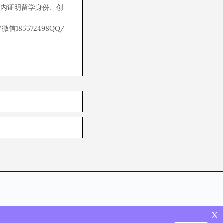
国内证明留学身份、创
/微信185572498QQ/
x