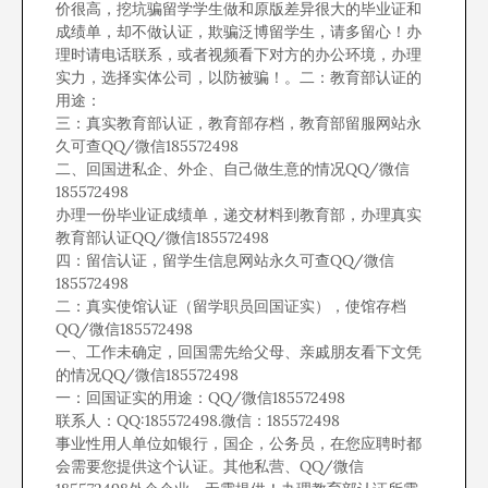
价很高，挖坑骗留学学生做和原版差异很大的毕业证和
成绩单，却不做认证，欺骗泛博留学生，请多留心！办
理时请电话联系，或者视频看下对方的办公环境，办理
实力，选择实体公司，以防被骗！。二：教育部认证的
用途：
三：真实教育部认证，教育部存档，教育部留服网站永
久可查QQ/微信185572498
二、回国进私企、外企、自己做生意的情况QQ/微信
185572498
办理一份毕业证成绩单，递交材料到教育部，办理真实
教育部认证QQ/微信185572498
四：留信认证，留学生信息网站永久可查QQ/微信
185572498
二：真实使馆认证（留学职员回国证实），使馆存档
QQ/微信185572498
一、工作未确定，回国需先给父母、亲戚朋友看下文凭
的情况QQ/微信185572498
一：回国证实的用途：QQ/微信185572498
联系人：QQ:185572498.微信：185572498
事业性用人单位如银行，国企，公务员，在您应聘时都
会需要您提供这个认证。其他私营、QQ/微信