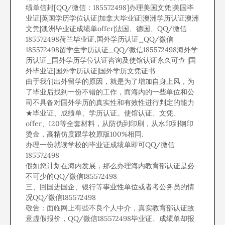
绩单信封[QQ/微信：185572498]办理美国文凭|美国毕
业证|英国学历学位认证|加拿大毕业证|澳洲学历认证澳洲
文凭|澳洲毕业证成绩单offer|法国、德国、QQ/微信
185572498荷兰毕业证,国外学历认证_QQ/微信
185572498留学生学历认证_QQ/微信185572498海外学
历认证_国外学历学位认证咨询及使馆认证永久可查 |国
外毕业证|国外学历认证|国外学历文凭证书
由于我们出外留学的原因，就是为了增加自身上风，为
了毕业后找到一份不错的工作，而海内的一些单位和公
司不具备对国外学历的真实性和有效性进行判定的能力
★毕业证、成绩单、学历认证。使馆认证、文凭、
offer、I20等全套材料，从防伪到印刷，从水印到钢印
烫金，高精仿度跟学校原版100%相同.
办理一份就读学校的毕业证成绩单即可QQ/微信
185572498
假如您计划在海内发展，那么办理海内教育部认证是必
不可少的QQ/微信185572498
三、回国进国企、银行等事业性单位或者考公务员的情
况QQ/微信185572498
敬告：面临网上有些不良个人中介，真实教育部认证故
意虚假报价，QQ/微信185572498毕业证、成绩单却报