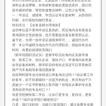
185572498外企企业，无需提供！办理教育部认证所需
资料众多且啰嗦，所有材料您都必需提供原件，我们凭
借丰硕的经验，帮您快速整合材料，让您少走弯路。
一：毕业证、成绩单、学历认证等全套材料，从防伪到
印刷，水印底纹到钢印烫金，
特别关注：【业务选择办理准则】
这些单位是不查询毕业证真伪的，而且海内没有渠道去
查询国外文凭的真假，也不需要提供真实教育部认证。
鉴于此，办理一份毕业证成绩单即可。。诚招代办代
理：本公司诚聘当地合作代办代理职员，假如你有业余
时间，有爱好就请联系我们
《留学回国职员证实》是留学职员在海内证实留学身
份、联系工作、创办企业、落转户口、申请海内各类基
金等必备的材料。留学职员持有此证实还可以享受购买
国产汽车免税等多项优惠政策
你应聘时因专业分歧错误口而备淘汰过吗？?你从事工作
好多年，好不轻易碰到一次提升的机会，有没有由于只
是缺少一个证书而被别人取代呢？你现在从事的专业是
否和你所学的专业对口？?
你是否想拥有第二学位，让自己更专业，更自信，更有
价值？?或许这些我们都曾想过?
只是，我们没时间，没精力?联系我们，通过免费专业测