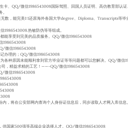
学生卡、QQ/微信1986543008国际驾照、回国人员证明、高仿教育部认证
服务。
数，能完美1:1还原海外各国大学degree、Diploma、Transcript
1986543008.热敏防伪等等组成。
享受到完美的品质服务。QQ/微信1986543008
86543008
信1986543008
的；QQ/微信1986543008
各种原因未能顺利拿到官方毕业证等等问题都可以您解决。QQ/微信1986
精益求精的工艺！——-QQ/微信1986543008
信1986543008
6543008
543008
43008
3008
份内，将在公安部网内查询个人身份证信息后，同步读取人才网入库信息。
家500强等高端企业选择人才。QQ/微信1986543008