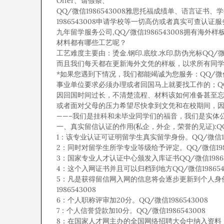
Offer、请假条、
QQ/微信1986543008雅思托福成绩单、语言证书、
1986543008申请学校等一切高仿或者真实可查认证
九年留学服务公司,QQ/微信1986543008拥有海外样板无
材料都有哪些工艺呢？
工艺难度主要由：烫金.钢印.底纹.水印.防伪光标QQ/微信
而且我们每天都在更新海外文凭的样板，以求所有同学都能
*如果您遇到下情况，我们都能竭诚为您服务：QQ/微信19
事业单位要求必须办理或者回国马上就要找工作的；QQ/微
因回国时间过长，不清楚流程、材料该如何准备甚至忘记办理
或者面对父母的压力希望尽快拿到文凭和在校期间，因为
——–我们是挂科和未毕业同学们的福音，我们是实体公司，
一、真实留信认证的作用(私企，外企，荣誉的见证):QQ/微
1：该专业认证可证明留学生真实留学身份。QQ/微信198
2：同时对留学生所学专业等级给予评定。QQ/微信1986
3：国家专业人才认证中心颁发入库证书QQ/微信19865
4：这个入网证书并且可以归档到地方QQ/微信198654
5：凡是获得留信网入网的信息将会逐步更新到个人身
1986543008
6：个人职称评审加20分。QQ/微信1986543008
7：个人信誉贷款加10分。QQ/微信1986543008
8：在国家人才网主办的全国网络招聘大会中纳入资料，供国