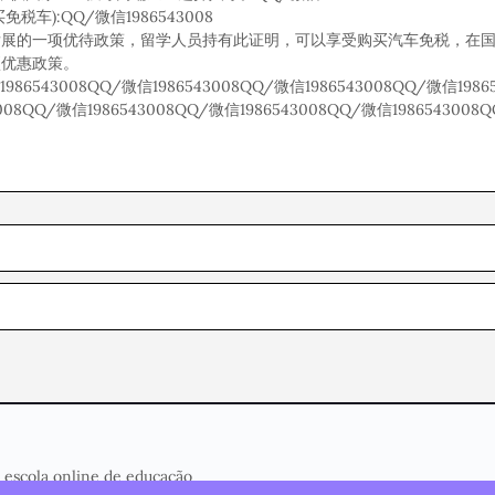
):QQ/微信1986543008
发展的一项优待政策，留学人员持有此证明，可以享受购买汽车免税，在
项优惠政策。
1986543008QQ/微信1986543008QQ/微信1986543008QQ/微信198
3008QQ/微信1986543008QQ/微信1986543008QQ/微信1986543008Q
 escola online de educação