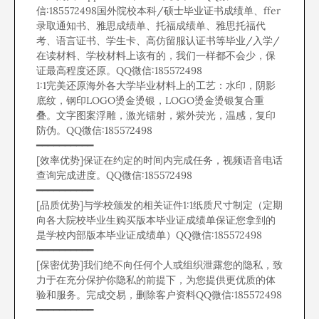
信:185572498国外院校本科/硕士毕业证书成绩单、ffer
录取通知书、雅思成绩单、托福成绩单、雅思托福代
考、语言证书、学生卡、高仿留服认证书等毕业/入学/
在读材料、学校材料上该有的，我们一样都不会少，保
证最高程度还原。QQ微信:185572498
1:1完美还原海外各大学毕业材料上的工艺：水印，阴影
底纹，钢印LOGO烫金烫银，LOGO烫金烫银复合重
叠。文字图案浮雕，激光镭射，紫外荧光，温感，复印
防伪。QQ微信:185572498
━━━━━━━━━━
[效率优势]保证在约定的时间内完成任务，视频语音电话
查询完成进度。QQ微信:185572498
━━━━━━━━━━
[品质优势]与学校颁发的相关证件1:1纸质尺寸制定（定期
向各大院校毕业生购买版本毕业证成绩单保证您拿到的
是学校内部版本毕业证成绩单）QQ微信:185572498
━━━━━━━━━━
[保密优势]我们绝不向任何个人或组织泄露您的隐私，致
力于在充分保护你隐私的前提下，为您提供更优质的体
验和服务。完成交易，删除客户资料QQ微信:185572498
━━━━━━━━━━