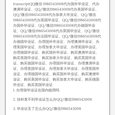
transcriptQQ微信:1986543008代办国外毕业证、代办
澳洲毕业证、QQ/微信1986543008代办美国毕业证、
QQ/微信1986543008代办加拿大毕业证、QQ/微信
1986543008代办英国毕业证、QQ/微信1986543008代
办国外毕业证、QQ/微信1986543008代办德国毕业
证、QQ/微信1986543008代办英国毕业证、QQ/微信
1986543008代办法国毕业证、QQ/微信1986543008代
办德国毕业证、办理国外毕业证、办理澳洲毕业证、办
理美国毕业证、办理加拿大毕业证、办理英国毕业证、
办理德国毕业证、购买国外毕业证、购买澳洲毕业证、
购买美国毕业证、购买加拿大毕业证、购买英国毕业
证、购买德国毕业证、办理国外毕业证、办理澳洲毕业
证、办理美国毕业证、办理加拿大毕业证、办理英国毕
业证、办理德国毕业证、购买国外毕业证、购买澳洲毕
业证、购买美国毕业证、购买加拿大毕业证、购买德国
毕业证、购买英国毕业证
1. 办理假毕业证在国内能用吗
2. 挂科拿不到毕业证怎么办QQ/微信1986543008
3. 毕业证丢了怎么办QQ/微信1986543008