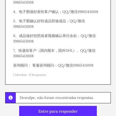
1986543008
4、电子图做好发给客户确认；QQ/微信1986543008
5、电子图确认好转成品部做成品；QQ/微信
1986543008
6、成品做好拍照或者视频确认再付余款；QQ/微信
1986543008
7、快递给客户（国内顺丰，国外DHL）。QQ/微信
1986543008
咨询顾问： 客服咨询顾问：QQ/微信1986543008
1 Membro
·
0 Respostas
Desculpe, não foram encontradas respostas.
Entre para responder