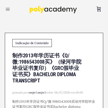
Indicação de Conteúdo
制作2013年学历证书《Q/
微:1986543008买》（绿河学院
毕业证书复印）《GRC假毕业
证书买》BACHELOR DIPLOMA
TRANSCRIPT
postado por
omjw1 omjw1
sobre 08/07/2026 em 00:09
制作2013年学历证书Q/微:1986543008买绿河学院毕业
证书复印GRC假毕业证书买Bachelor diploma