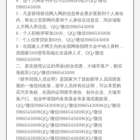
4：这个入网证书并且可以归档到地方QQ/微信
1986543008
5：凡是获得留信网入网的信息将会逐步更新到个人身份
内，将在公安部网内查询个人身份证信息后，同步读取
人才网入库信息。QQ/微信1986543008
6：个人职称评审加20分。QQ/微信1986543008
7：个人信誉贷款加10分。QQ/微信1986543008
8：在国家人才网主办的全国网络招聘大会中纳入资料，
供国家500强等高端企业选择人才。QQ/微信
1986543008
二、真实使馆认证的用途(创业优惠，大城市落户，购买
免税车):QQ/微信1986543008
《留学回国人员证明》是国家为了鼓励留学人员回国发
展的一项优待政策，留学人员持有此证明，可以享受购
买汽车免税，在国内证明留学身份、创办企业、大城市
落户口、创业申请国内各类基金等多项优惠政策。
QQ/微信1986543008QQ/微信1986543008QQ/微信
1986543008QQ/微信1986543008QQ/微信
1986543008QQ/微信1986543008QQ/微信
1986543008QQ/微信1986543008QQ/微信
1986543008QQ/微信1986543008QQ/微信
1986543008QQ/微信1986543008QQ/微信