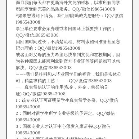
而且我们每天都在更新海外文凭的样板，以求所有同学
都能享受到完美的品质服务。QQ/微信1986543008
*如果您遇到下情况，我们都能竭诚为您服务：QQ/微信
1986543008
事业单位要求必须办理或者回国马上就要找工作的；
QQ/微信1986543008
因回国时间过长，不清楚流程、材料该如何准备甚至忘
记办理的；QQ/微信1986543008
或者面对父母的压力希望尽快拿到文凭和在校期间，因
为各种原因未能顺利拿到官方毕业证等等问题都可以您
解决。QQ/微信1986543008
——–我们是挂科和未毕业同学们的福音，我们是实体公
司，精益求精的工艺！——-QQ/微信1986543008
一、真实留信认证的作用(私企，外企，荣誉的见
证):QQ/微信1986543008
1：该专业认证可证明留学生真实留学身份。QQ/微信
1986543008
2：同时对留学生所学专业等级给予评定。QQ/微信
1986543008
3：国家专业人才认证中心颁发入库证书QQ/微信
1986543008