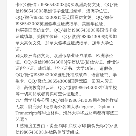
卡[QQ微信：1986543008]购买澳洲高仿文凭、QQ/微
信1986543008澳洲假毕业证成绩单、澳洲学位证、
QQ/微信1986543008购买英国高仿文凭、QQ/微信
1986543008英国假毕业证成绩单、英国学位证、
购买美国高仿文凭、QQ/微信1986543008美国假毕业
证成绩单、美国学位证、QQ/微信1986543008购买加
拿大高仿文凭、加拿大假毕业证成绩单、加拿大学位
证、
购买欧洲高仿文凭、欧洲假毕业证成绩单、欧洲学位
证、QQ/微信1986543008[学历认证(留信认证、使馆认
证)毕业证、成绩单、毕业证书、大学Offer、请假条、
QQ/微信1986543008雅思托福成绩单、语言证书、学
生卡、QQ/微信1986543008国际驾照、回国人员证
明、高仿教育部认证、QQ/微信1986543008申请学校
等一切高仿或者真实可查认证服务。
九年留学服务公司,QQ/微信1986543008拥有海外样板
无数，能完美1:1还原海外各国大学degree、Diploma、
Transcripts等毕业材料。海外大学毕业材料都有哪些工
艺呢？
工艺难度主要由：烫金.钢印.底纹.水印.防伪光标QQ/微
信1986543008.热敏防伪等等组成。