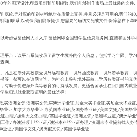
20年的图形设计,印章雕刻和印刷经验,我们能够制作市场上最优质的文件.
水印,底纹.等对应的印刷材料绝对在质量上完美,并且必须是可用的.我们的10
与我们联系,以确保我们能够提供 您需要的确切文凭或文件.保障您在下单
以考虑做留信网人才入库.留信网即全国留学生信息服务网,直接和国外学
管理平台，该平台系统收录了留学生境外的个人信息，包括学习年限、学
位查询。
台。凡是在涉外高校接受境外远程教育，境外函授教育，境外游学教育，
证书等，都可以在该网查询。为社会上鉴别境外高校非学历各类证书的真
性，有助于促进海外高等教育的可持续发展。更适合留学生在回到国内就
学生归过就业获取证明的最优选择!
凭.买澳洲文凭.澳洲买文凭.买澳洲毕业证.加拿大买毕业证.买加拿大毕业证
大毕业证.加拿大办毕业证.办英国毕业证;英国办毕业证/美国文凭/美国毕
业证办理/加拿大文凭办理/英国毕业证/澳洲文凭/澳洲毕业证/澳洲毕业
国工作/办澳洲硕士毕业证/澳洲本科毕业证办理/澳洲未毕业提前找人办毕
毕业证/美国假文凭/澳洲假文凭/英国假毕业证