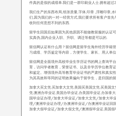
件真的是假的成绩单.我们是一群印刷业人士.拥有超过
我们生产的东西布局,纸张质量,字体,印章 ,浮雕印章,
们,因为我们的一对一经营方式.我们要求所有客户首先
收到任何意想不到的东西.
留学生回国后如果因为其他原因不能做教留服的认证可
实真伪,国内企业入职、升职、调迁等都是可以的.
留信网认证有什么用？留信网是留学生海外经历学籍
习成绩、学历鉴定等内容，方便学生、家长、用人单
留信网是全面境外高校毕业生学历证书的网上查询平
育，访问学者教育，荣誉证书、以及非学历学位教育
和鉴定。增强境外高等教育毕业证书的严肃性和真实
为其高效和等同的证明效果偏向于留学生，是归国的留
加拿大买文凭.买加拿大文凭.美国买美国文凭.买美国文
凭.澳洲办毕业证.美国办毕业证.办美国毕业证.办加拿
国毕业证办理/加拿大毕业证/加拿大文凭/加拿大毕
理/澳洲毕业证办理/办澳洲毕业证/办澳洲毕业证回
加拿大假毕业证/加拿大假文凭/澳洲假毕业证.美国假