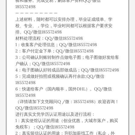
验和服务。完成交易，删除客户资料QQ/微信
185572498
— — — — — — — — —
上述材料，随时都可以安排办理，毕业证成绩单、学
校、专业、，学位，毕业时间都可以根据客户要求安
排。QQ/微信185572498
材料处理流程：QQ/微信185572498
1：收集客户处理信息；QQ/微信185572498
2：客户付定金下单；QQ/微信185572498
3：公司确认到账转制作点做电子图；电子图做好发给客
户确认；QQ/微信185572498
4：电子图确认好转成品部做成品；QQ/微信185572498
5：完成做好拍照或视频确认再付余款;QQ/微信
185572498
6：快递给客户（国内顺丰，国外DHL）。QQ/微信
185572498
（详情请加下文凭顾问Q /微：185572498）欢迎咨询！
QQ/微信185572498
进行真实文凭学历认证用途以及进行流程：
1：真实使馆认证的用途（创业优惠，大城市落户，购买
免税车）；QQ/微信185572498
2：真实留信认证的用途：升职加薪找工作（私企，外