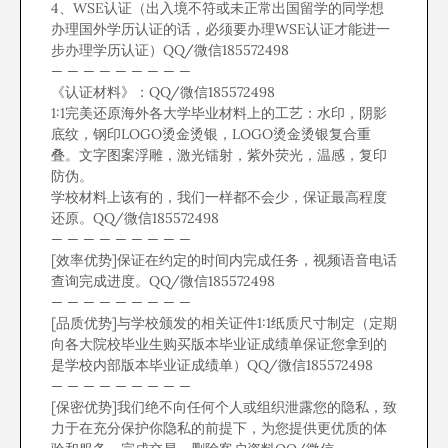
4、WSE认证（出入境不符或未正常出国留学的同学想
办理国外学历认证的话，必须要办理WSE认证才能进一
步办理学历认证）QQ/微信185572498
— — — — — — — — —
《认证材料》：QQ/微信185572498
1:1完美还原海外各大学毕业材料上的工艺：水印，阴影
底纹，钢印LOGO烫金烫银，LOGO烫金烫银复合重
叠。文字图案浮雕，激光镭射，紫外荧光，温感，复印
防伪。
学校材料上该有的，我们一样都不会少，保证最高程度
还原。QQ/微信185572498
— — — — — — — — —
[效率优势]保证在约定的时间内完成任务，视频语音电话
查询完成进度。QQ/微信185572498
— — — — — — — — —
[品质优势]与学校颁发的相关证件1:1纸质尺寸制定（定期
向各大院校毕业生购买版本毕业证成绩单保证您拿到的
是学校内部版本毕业证成绩单）QQ/微信185572498
— — — — — — — — —
[保密优势]我们绝不向任何个人或组织泄露您的隐私，致
力于在充分保护你隐私的前提下，为您提供更优质的体