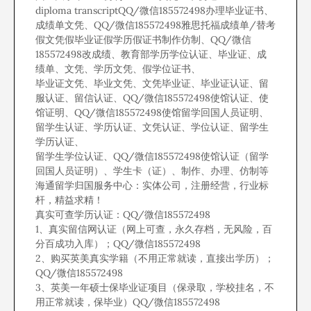
diploma transcriptQQ/微信185572498办理毕业证书、
成绩单文凭、QQ/微信185572498雅思托福成绩单/替考
假文凭假毕业证假学历假证书制作仿制、QQ/微信
185572498改成绩、教育部学历学位认证、毕业证、成
绩单、文凭、学历文凭、假学位证书、
毕业证文凭、毕业文凭、文凭毕业证、毕业证认证、留
服认证、留信认证、QQ/微信185572498使馆认证、使
馆证明、QQ/微信185572498使馆留学回国人员证明、
留学生认证、学历认证、文凭认证、学位认证、留学生
学历认证、
留学生学位认证、QQ/微信185572498使馆认证（留学
回国人员证明）、学生卡（证）、制作、办理、仿制等
海通留学归国服务中心：实体公司，注册经营，行业标
杆，精益求精！
真实可查学历认证：QQ/微信185572498
1、真实留信网认证（网上可查，永久存档，无风险，百
分百成功入库）；QQ/微信185572498
2、购买英美真实学籍（不用正常就读，直接出学历）；
QQ/微信185572498
3、英美一年硕士保毕业证项目（保录取，学校挂名，不
用正常就读，保毕业）QQ/微信185572498