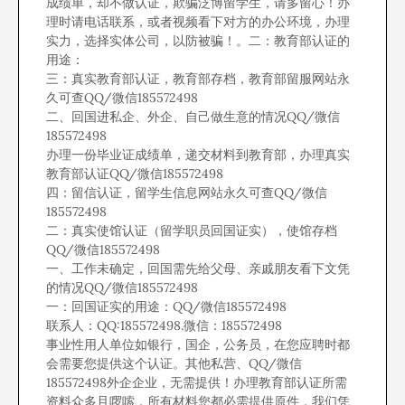
成绩单，却不做认证，欺骗泛博留学生，请多留心！办
理时请电话联系，或者视频看下对方的办公环境，办理
实力，选择实体公司，以防被骗！。二：教育部认证的
用途：
三：真实教育部认证，教育部存档，教育部留服网站永
久可查QQ/微信185572498
二、回国进私企、外企、自己做生意的情况QQ/微信
185572498
办理一份毕业证成绩单，递交材料到教育部，办理真实
教育部认证QQ/微信185572498
四：留信认证，留学生信息网站永久可查QQ/微信
185572498
二：真实使馆认证（留学职员回国证实），使馆存档
QQ/微信185572498
一、工作未确定，回国需先给父母、亲戚朋友看下文凭
的情况QQ/微信185572498
一：回国证实的用途：QQ/微信185572498
联系人：QQ:185572498.微信：185572498
事业性用人单位如银行，国企，公务员，在您应聘时都
会需要您提供这个认证。其他私营、QQ/微信
185572498外企企业，无需提供！办理教育部认证所需
资料众多且啰嗦，所有材料您都必需提供原件，我们凭