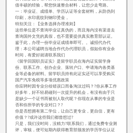
借丰硕的经验，帮您快速整合材料，让您少走弯路。
一：毕业证、成绩单、学历认证等全套材料，从防伪到
印刷，水印底纹到钢印烫金，
特别关注：【业务选择办理准则】
这些单位是不查询毕业证真伪的，而且海内没有渠道去
查询国外文凭的真假，也不需要提供真实教育部认证。
鉴于此，办理一份毕业证成绩单即可。。诚招代办代
理：本公司诚聘当地合作代办代理职员，假如你有业余
时间，有爱好就请联系我们
《留学回国职员证实》是留学职员在海内证实留学身
份、联系工作、创办企业、落转户口、申请海内各类基
金等必备的材料。留学职员持有此证实还可以享受购买
国产汽车免税等多项优惠政策
你应聘时因专业分歧错误口而备淘汰过吗？?你从事工作
好多年，好不轻易碰到一次提升的机会，有没有由于只
是缺少一个证书而被别人取代呢？你现在从事的专业是
否和你所学的专业对口？?
你是否想拥有第二学位，让自己更专业，更自信，更有
价值？?或许这些我们都曾想过?
只是，我们没时间，没精力?联系我们，通过免费专业测
评，审核，便可短期内获得教育部颁发的学历学位认证