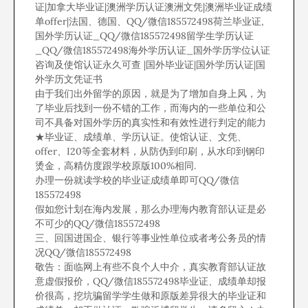
证|加拿大毕业证|澳洲学历认证澳洲文凭|澳洲毕业证成绩
单offer|法国、德国、QQ/微信185572498荷兰毕业证,
国外学历认证_QQ/微信185572498留学生学历认证
_QQ/微信185572498海外学历认证_国外学历学位认证
咨询及使馆认证永久可查 |国外毕业证|国外学历认证|国
外学历文凭证书
由于我们出外留学的原因，就是为了增加自身上风，为
了毕业后找到一份不错的工作，而海内的一些单位和公
司不具备对国外学历的真实性和有效性进行判定的能力
★毕业证、成绩单、学历认证。使馆认证、文凭、
offer、I20等全套材料，从防伪到印刷，从水印到钢印
烫金，高精仿度跟学校原版100%相同.
办理一份就读学校的毕业证成绩单即可QQ/微信
185572498
假如您计划在海内发展，那么办理海内教育部认证是必
不可少的QQ/微信185572498
三、回国进国企、银行等事业性单位或者考公务员的情
况QQ/微信185572498
敬告：面临网上有些不良个人中介，真实教育部认证故
意虚假报价，QQ/微信185572498毕业证、成绩单却报
价很高，挖坑骗留学学生做和原版差异很大的毕业证和