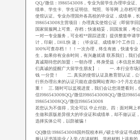
QQ/微信：1986543008，专业为留学生办理毕业
绩单、学生卡、学生证明信、驾照、等等网 上存档可
使馆认证。专业办理国外各高校的毕业证，成绩单，长期专
1986543008主营项目：办理真实使馆公证（即
国家留服网上可查、存档；快速稳妥，回国发展，考公
一对一专业服务，可全程**跟踪进度）提供整套申请
计，印刷，DHL快 递；（毕业证、成绩单7个工作日
100%可查存档！！！一次办理，终生有效，快速专
生，如果你有业余时间，有兴趣就请 联系我们，我们会给到您
真诚期待您的加盟：一朝办理，终身受益（本信息长期
们真诚的提醒广大留学生朋友】： 一. 本行业市场
钱 一分货！ 二. 真实的使馆认证及教育部认证，
行所办理出来的认证只能在虚假网站查询1-3个月左
重！ 三. 随时可以监视进度，我们会让您清楚看到，你所投
信1986543008QQ/微信1986543008QQ/微信19865
1986543008QQ/微信1986543008
若您认为不值得，完全可以 中止付款。四：面对网上
生做和原版差异很大的毕业证和成绩单，却不做认证，
选择实体公司，以防被骗！
QQ微信:1986543008国外院校本科/硕士毕业
服认证书等毕业/入学/在读材料、学校材料上该有的，我