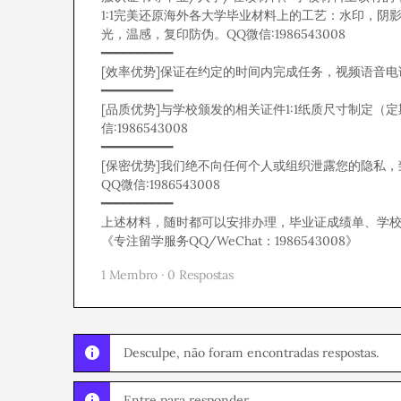
1:1完美还原海外各大学毕业材料上的工艺：水印，阴
光，温感，复印防伪。QQ微信:1986543008
━━━━━━━━━━
[效率优势]保证在约定的时间内完成任务，视频语音电话查
━━━━━━━━━━
[品质优势]与学校颁发的相关证件1:1纸质尺寸制定
信:1986543008
━━━━━━━━━━
[保密优势]我们绝不向任何个人或组织泄露您的隐私
QQ微信:1986543008
━━━━━━━━━━
上述材料，随时都可以安排办理，毕业证成绩单、学校、专
《专注留学服务QQ/WeChat：1986543008》
1 Membro
·
0 Respostas
Desculpe, não foram encontradas respostas.
Entre para responder.