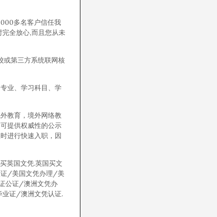
,000多名客户信任我
时完全放心,而且您从未
校或第三方系统联网核
习专业、学习科目、学
境外教育，境外网络教
伪可提供权威性的公示
业时进行快速入职，因
.买英国文凭.英国买文
业证/美国文凭办理/美
证公证/澳洲文凭办
业证/澳洲文凭认证.