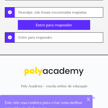
Desculpe, não foram encontradas respostas.
Entre para responder
Entre para responder.
Poly Academy - escola online de educação
x
© 2026 - Plataforma criada e mantida pela
Poly Studio
.
Este site usa cookies para criar uma melhor
Menu
Página Inicial
Cursos
Items