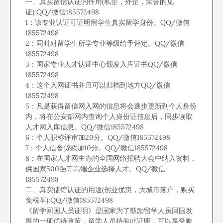
一、真实留信认证的作用(私企，外企，荣誉的见
证):QQ/微信185572498
1：该专业认证可证明留学生真实留学身份。QQ/微信
185572498
2：同时对留学生所学专业等级给予评定。QQ/微信
185572498
3：国家专业人才认证中心颁发入库证书QQ/微信
185572498
4：这个入网证书并且可以归档到地方QQ/微信
185572498
5：凡是获得留信网入网的信息将会逐步更新到个人身份
内，将在公安部网内查询个人身份证信息后，同步读取
人才网入库信息。QQ/微信185572498
6：个人职称评审加20分。QQ/微信185572498
7：个人信誉贷款加10分。QQ/微信185572498
8：在国家人才网主办的全国网络招聘大会中纳入资料，
供国家500强等高端企业选择人才。QQ/微信
185572498
二、真实使馆认证的用途(创业优惠，大城市落户，购买
免税车):QQ/微信185572498
《留学回国人员证明》是国家为了鼓励留学人员回国发
展的一项优待政策，留学人员持有此证明，可以享受购