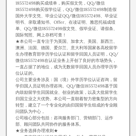
185572498购买成绩单，购买假文凭，QQ/微信
185572498购买假学位证，QQ/微信185572498制造假
国外大学文凭、毕业公证QQ/微信185572498、毕业证
明书、录取通知书、Offer、在读证明、雅思托福成绩
单、QQ/微信185572498假文凭、假毕业证、请假条、
国际驾照、网上存档可查！
★本公司一直专注于为英国、加拿大、美国、新西兰、
澳洲、法国、德国、爱尔兰、意大利等国家各高校留学
生办理教育部学历学位认证和留学回国人员证明，QQ/
微信185572498在认证业务上开创了良好的市场势头，
一直占据了的地位，成为无数留学回国人员办理学历学
位认证的。
公司主要业务涉及：国（境）外学历学位认证咨询，留
学归国人员证明办理咨询。QQ/微信185572498基于国
内鼓励留学生回国就业、创业的政策，以及大批留学生
归国立业之大优势。本公司一直朝着智力密集型的方向
转型，建立了一个专业化的由归国留学生组成的专业顾
问团队为中心，
公司核心部分包括：咨询服务部门、营销部门、运作
部、顾问团队共同协作的服务体系。
★业务选择办理准则★