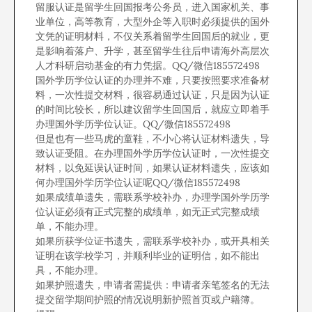
留服认证是留学生回国报考公务员，进入国家机关、事
业单位，高等教育，大型外企等入职时必须提供的国外
文凭的证明材料，不仅关系着留学生回国后的就业，更
是影响着落户、升学，甚至留学生往后申请海外高层次
人才科研启动基金的有力凭据。QQ/微信185572498
国外学历学位认证的办理并不难，只要按照要求准备材
料，一次性提交材料，很容易通过认证，只是因为认证
的时间比较长，所以建议留学生回国后，就应立即着手
办理国外学历学位认证。QQ/微信185572498
但是也有一些马虎的童鞋，不小心将认证材料遗失，导
致认证受阻。在办理国外学历学位认证时，一次性提交
材料，以免延误认证时间，如果认证材料遗失，应该如
何办理国外学历学位认证呢QQ/微信185572498
如果成绩单遗失，需联系学校补办，办理学国外学历学
位认证必须有正式完整的成绩单，如无正式完整成绩
单，不能办理。
如果所获学位证书遗失，需联系学校补办，或开具相关
证明在该学校学习，并顺利毕业的证明信，如不能出
具，不能办理。
如果护照遗失，申请者需提供：申请者亲笔签名的无法
提交留学期间护照的情况说明新护照首页或户籍簿。