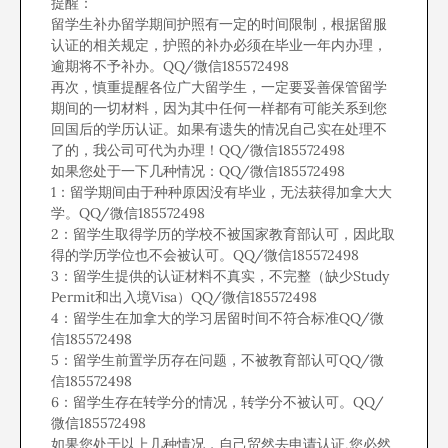
提醒：
留学生补办留学期间护照有一定的时间限制，根据留服
认证的相关规定，护照的补办必须在毕业一年内办理，
逾期将不予补办。QQ/微信185572498
再次，慎重提醒各位广大留学生，一定要妥善保管留学
期间的一切材料，因为其中任何一样都有可能关系到您
回国后的学历认证。如果有遗失的情况自己实在处理不
了的，我公司可代为办理！QQ/微信185572498
如果您处于一下几种情况：QQ/微信185572498
1：留学期间由于种种原因没有毕业，无法获得加拿大大
学。QQ/微信185572498
2：留学生取得学历的学校不被国家教育部认可，因此取
得的学历学位也不会被认可。QQ/微信185572498
3：留学生提供的认证材料不真实，不完整（缺少Study
Permit和出入境Visa）QQ/微信185572498
4：留学生在加拿大的学习居留时间不符合标准QQ/微
信185572498
5：留学生前置学历存在问题，不被教育部认可QQ/微
信185572498
6：留学生存在转学分的情况，转学分不被认可。QQ/
微信185572498
如果您处于以上几种情况，自己贸然去申请认证,您必然