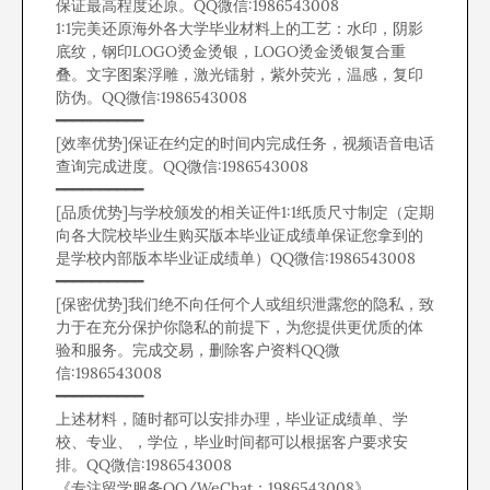
保证最高程度还原。QQ微信:1986543008
1:1完美还原海外各大学毕业材料上的工艺：水印，阴影
底纹，钢印LOGO烫金烫银，LOGO烫金烫银复合重
叠。文字图案浮雕，激光镭射，紫外荧光，温感，复印
防伪。QQ微信:1986543008
━━━━━━━━━━
[效率优势]保证在约定的时间内完成任务，视频语音电话
查询完成进度。QQ微信:1986543008
━━━━━━━━━━
[品质优势]与学校颁发的相关证件1:1纸质尺寸制定（定期
向各大院校毕业生购买版本毕业证成绩单保证您拿到的
是学校内部版本毕业证成绩单）QQ微信:1986543008
━━━━━━━━━━
[保密优势]我们绝不向任何个人或组织泄露您的隐私，致
力于在充分保护你隐私的前提下，为您提供更优质的体
验和服务。完成交易，删除客户资料QQ微
信:1986543008
━━━━━━━━━━
上述材料，随时都可以安排办理，毕业证成绩单、学
校、专业、，学位，毕业时间都可以根据客户要求安
排。QQ微信:1986543008
《专注留学服务QQ/WeChat：1986543008》