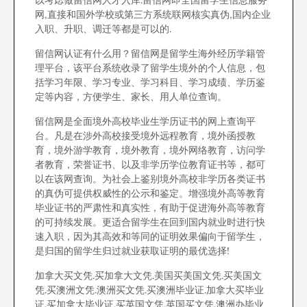
以考虑做留信网人才入库.留信网即全国留学生信息服务
网,直接和国外学校或第三方系统联网核实真伪,国内企业
入职、升职、调迁等都是可以的.
留信网认证有什么用？留信网是留学生海外经历学籍管
理平台，该平台系统收录了留学生境外的个人信息，包
括学习年限、学习专业、学习科目、学习成绩、学历鉴
定等内容，方便学生、家长、用人单位查询。
留信网是全面境外高校毕业生学历证书的网上查询平
台。凡是在涉外高校接受境外远程教育，境外函授教
育，境外游学教育，境外教育，境外网络教育，访问学
者教育，荣誉证书、以及非学历学位教育证书等，都可
以在该网查询。为社会上鉴别境外高校非学历各类证书
的真伪可提供权威性的公示和鉴定。增强境外高等教育
毕业证书的严肃性和真实性，有助于促进海外高等教育
的可持续发展。更适合留学生在回到国内就业时进行快
速入职，因为其高效和等同的证明效果偏向于留学生，
是归国的留学生归过就业获取证明的最优选择!
加拿大买文凭.买加拿大文凭.美国买美国文凭.买美国文
凭.买澳洲文凭.澳洲买文凭.买澳洲毕业证.加拿大买毕业
证.买加拿大毕业证.买英国文凭.英国买文凭.澳洲办毕业