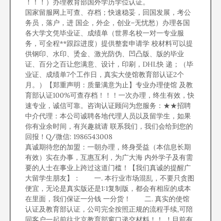
！！！）办理教育部国外学历学位认证。
国家留服网上可查、存档；快速稳妥，回国发展，考公
务员，落户，进 国企，外企，创业–无忧愁）办理各国
各大学文凭毕业证、成绩单（世界名校一对一专业服
务，可全程**跟踪进度）提供整套申请学 校材料可以提
供钢印、水印、烫金、激光防伪、凹凸版、版的毕业
证、百分之百让您满意、设计，印刷，DHL快 递；（毕
业证、成绩单7个工作日，真实大使馆教育部认证2个
月。）【郑重声明：质量满意为止】专业办理使馆 及教
育部认证100%可查存档！！！一次办理，终生有效，快
速专业，诚信可靠。咨询认证顾问为您服务：★★招聘
中介代理：本公司诚聘各地代理人员以及留学生，如果
你有业余时间，有兴趣就请 联系我们，我们会给到您的
回报！Q/微信: 1986543008
真诚期待您的加盟：一朝办理，终身受益（本信息长期
有效）实在办事，互惠互利，为广大海 内外学子及有需
要的人士在事业上跨过这道门槛！【我们真诚的提醒广
大留学生朋友】： 一. 本行业市场混乱，不要只贪图
便宜，无论是真实版还是1:1复制版，都会有相应的成本
在里面，我们保证一分钱 一分货！ 二. 真实的使馆
认证及教育部认证，公司完全按照正规的流程手续,可陪
同客户一起前往北京教育部窗口递交材料！！ ！目前有