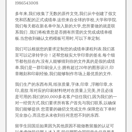
1986543008
多年来,我们收集了无数的原件文凭,我们从中创建了假文
凭和匹配的正式成绩单.这些来自全球的学校,大学和学院.
我们每天都在新名单中加入新的大学,您所要做的就是联
系我们 ,我们将检查您是否拥有所需的文凭或成绩单模
板.当您收到确认文档模板可用时,可以下单定制.
我们可以根据您的要求定制您的成绩单课程列表.我们甚
至可以记录转学分！还帮您核实大学印章的签名.每个细
节都包括在内.没有人能够猜到你的文件真的是假的成绩
单.我们是一群印刷业人士.拥有超过20年的图形设计,印
章雕刻和印刷经验,我们能够制作市场上最优质的文件.
我们生产的东西布局,纸张质量,字体,印章 ,浮雕印章,水
印,底纹.等对应的印刷材料绝对在质量上完美,并且必须
是可用的.我们的10,000多名客户信任我们,因为我们的一
对一经营方式.我们要求所有客户首先与我们联系,以确保
我们能够提供 您需要的确切文凭或文件.保障您在下单时
完全放心,而且您从未收到任何意想不到的东西.
留学生回国后如果因为其他原因不能做教留服的认证可