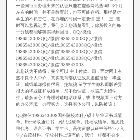
一些同行所办理出来的认证只能在虚假网站查询1-3个月
左右的时间，并不是教育部，也不可能存档。那样是对
学生的不负责任，在办理的时候一定要慎 重！ 三. 随
时可以监视进度，我们会让您清楚看到，你所投入的每
一分钱都能够确实得到回报，QQ/微信
1986543008QQ/微信1986543008QQ/微信
1986543008QQ/微信1986543008QQ/微信
1986543008QQ/微信1986543008QQ/微信
1986543008QQ/微信1986543008QQ/微信
1986543008QQ/微信1986543008
若您认为不值得，完全可以 中止付款。四：面对网上有
些不良个人中介，真实教育部认证故意虚假报价，毕业
证、成绩单却报价很高，挖坑骗 留学学生做和原版差异
很大的毕业证和成绩单，却不做认证，欺骗广大留学
生，请多留心！办理时请电话联系，或 者视频看下对方
的办公环境，办理实力，选择实体公司，以防被骗！
QQ微信:1986543008国外院校本科/硕士毕业证书成绩
单、ffer录取通知书、雅思成绩单、托福成绩单、雅思托
福代考、语言证书、学生卡、高仿留服认证书等毕业/入
学/在读材料、学校材料上该有的，我们一样都不会少，