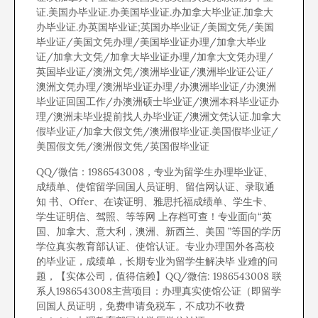
证.美国办毕业证.办美国毕业证.办加拿大毕业证.加拿大
办毕业证.办英国毕业证;英国办毕业证/美国文凭/美国
毕业证/美国文凭办理/美国毕业证办理/加拿大毕业
证/加拿大文凭/加拿大毕业证办理/加拿大文凭办理/
英国毕业证/澳洲文凭/澳洲毕业证/澳洲毕业证公证/
澳洲文凭办理/澳洲毕业证办理/办澳洲毕业证/办澳洲
毕业证回国工作/办澳洲硕士毕业证/澳洲本科毕业证办
理/澳洲未毕业提前找人办毕业证/澳洲文凭认证.加拿大
假毕业证/加拿大假文凭/澳洲假毕业证.美国假毕业证/
美国假文凭/澳洲假文凭/英国假毕业证
QQ/微信：1986543008，专业为留学生办理毕业证、
成绩单、使馆留学回国人员证明、留信网认证、录取通
知 书、Offer、在读证明、雅思托福成绩单、学生卡、
学生证明信、驾照、等等网 上存档可查！专业面向“英
国、加拿大、意大利，澳洲、新西兰、美国 ”等国的学历
学位真实教育部认证、使馆认证。专业办理国外各高校
的毕业证，成绩单，长期专业为留学生解决毕 业难的问
题，【实体公司，值得信赖】QQ/微信: 1986543008 联
系人1986543008主营项目：办理真实使馆公证（即留学
回国人员证明，免费申请免税车，不成功不收费