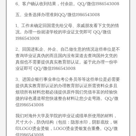
6、客户确认收到结果，付余款。QQ/微信1986543008
五、业务选择办理准则QQ/微信1986543008
1、工作未确定回国需先给父母、亲戚朋友看下文凭的情
况。办理一份就读学校的毕业证文凭即可 QQ/微信
1986543008
2、回国进私企、外企、自己做生意的情况这些单位是不
查询毕业证真伪的而且国内没有渠道去查询国外文凭的
真假也不需要提供真实教育部认证。鉴于此办理一份毕
业证即可 QQ/微信1986543008
3、进国企银行事业单位考公务员等等这些单位是必需要
提供真实教育部认证的办理教育部认证所需资料众多且
烦琐所有材料您都必须提供原件我们凭借丰富的经验快
捷的绿色通道帮您快速整合材料让您少走弯路。QQ/微
信1986543008
我们对海外大学及学院的毕业证成绩单所使用的材料，
尺寸大小，防伪结构（包括：隐形水印，阴影底纹，钢
印LOGO烫金烫银，LOGO烫金烫银复合重叠。QQ/微
信1986543008