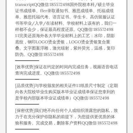
transcriptQQ微信:185572498国外院校本科/硕士毕业
证书成绩单、ffer录取通知书、雅思成绩单、托福成绩
单、雅思托福代考、语言证书、学生卡、高仿留服认证
书等毕业/入学/在读材料、学校材料上该有的，我们一
样都不会少，保证最高程度还原。QQ微信:185572498
1:1完美还原海外各大学毕业材料上的工艺：水印，阴影
底纹，钢印LOGO烫金烫银，LOGO烫金烫银复合重
叠。文字图案浮雕，激光镭射，紫外荧光，温感，复印
防伪。QQ微信:185572498
━━━━━━━━━━
[效率优势]保证在约定的时间内完成任务，视频语音电话
查询完成进度。QQ微信:185572498
━━━━━━━━━━
[品质优势]与学校颁发的相关证件1:1纸质尺寸制定（定期
向各大院校毕业生购买版本毕业证成绩单保证您拿到的
是学校内部版本毕业证成绩单）QQ微信:185572498
━━━━━━━━━━
[保密优势]我们绝不向任何个人或组织泄露您的隐私，致
力于在充分保护你隐私的前提下，为您提供更优质的体
验和服务。完成交易，删除客户资料QQ微信:185572498
━━━━━━━━━━