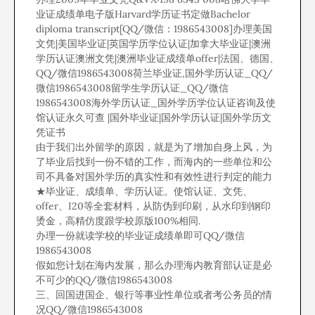
业证成绩单电子版Harvard学历证书定做Bachelor
diploma transcript[QQ/微信：1986543008]办理美国
文凭|美国毕业证|英国学历学位认证|加拿大毕业证|澳洲
学历认证澳洲文凭|澳洲毕业证成绩单offer|法国、德国、
QQ/微信1986543008荷兰毕业证,国外学历认证_QQ/
微信1986543008留学生学历认证_QQ/微信
1986543008海外学历认证_国外学历学位认证咨询及使
馆认证永久可查 |国外毕业证|国外学历认证|国外学历文
凭证书
由于我们出外留学的原因，就是为了增加自身上风，为
了毕业后找到一份不错的工作，而海内的一些单位和公
司不具备对国外学历的真实性和有效性进行判定的能力
★毕业证、成绩单、学历认证。使馆认证、文凭、
offer、I20等全套材料，从防伪到印刷，从水印到钢印
烫金，高精仿度跟学校原版100%相同.
办理一份就读学校的毕业证成绩单即可QQ/微信
1986543008
假如您计划在海内发展，那么办理海内教育部认证是必
不可少的QQ/微信1986543008
三、回国进国企、银行等事业性单位或者考公务员的情
况QQ/微信1986543008