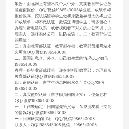
敬告：面临网上有些不良个人中介，真实教育部认证故
意虚假报价，QQ/微信1986543008毕业证、成绩单却
报价很高，挖坑骗留学学生做和原版差异很大的毕业证
和成绩单，却不做认证，欺骗泛博留学生，请多留心！
办理时请电话联系，或者视频看下对方的办公环境，办
理实力，选择实体公司，以防被骗！。二：教育部认证
的用途：
三：真实教育部认证，教育部存档，教育部留服网站永
久可查QQ/微信1986543008
二、回国进私企、外企、自己做生意的情况QQ/微信
1986543008
办理一份毕业证成绩单，递交材料到教育部，办理真实
教育部认证QQ/微信1986543008
四：留信认证，留学生信息网站永久可查QQ/微信
1986543008
二：真实使馆认证（留学职员回国证实），使馆存档
QQ/微信1986543008
一、工作未确定，回国需先给父母、亲戚朋友看下文凭
的情况QQ/微信1986543008
一：回国证实的用途：QQ/微信1986543008
联系人：QQ:1986543008.微信：1986543008