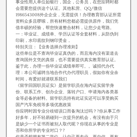
事业性用人单位如银行，国企，公务员，在您应聘时都
会需要您提供这个认证。其他私营、QQ/微信
1986543008外企企业，无需提供！办理教育部认证所需
资料众多且啰嗦，所有材料您都必需提供原件，我们凭
借丰硕的经验，帮您快速整合材料，让您少走弯路。
一：毕业证、成绩单、学历认证等全套材料，从防伪到
印刷，水印底纹到钢印烫金，
特别关注：【业务选择办理准则】
这些单位是不查询毕业证真伪的，而且海内没有渠道去
查询国外文凭的真假，也不需要提供真实教育部认证。
鉴于此，办理一份毕业证成绩单即可。。诚招代办代
理：本公司诚聘当地合作代办代理职员，假如你有业余
时间，有爱好就请联系我们
《留学回国职员证实》是留学职员在海内证实留学身
份、联系工作、创办企业、落转户口、申请海内各类基
金等必备的材料。留学职员持有此证实还可以享受购买
国产汽车免税等多项优惠政策
你应聘时因专业分歧错误口而备淘汰过吗？?你从事工作
好多年，好不轻易碰到一次提升的机会，有没有由于只
是缺少一个证书而被别人取代呢？你现在从事的专业是
否和你所学的专业对口？?
你是否想拥有第二学位，让自己更专业，更自信，更有