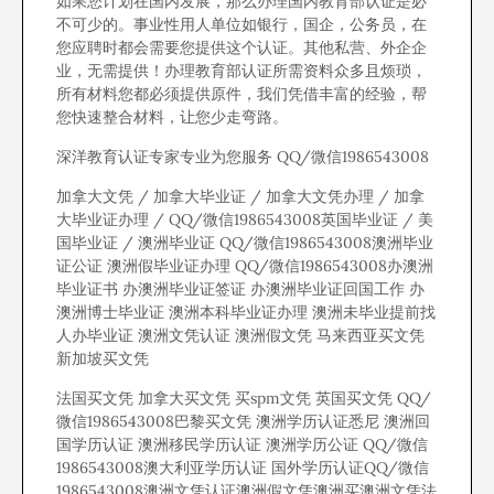
如果您计划在国内发展，那么办理国内教育部认证是必
不可少的。事业性用人单位如银行，国企，公务员，在
您应聘时都会需要您提供这个认证。其他私营、外企企
业，无需提供！办理教育部认证所需资料众多且烦琐，
所有材料您都必须提供原件，我们凭借丰富的经验，帮
您快速整合材料，让您少走弯路。
深洋教育认证专家专业为您服务 QQ/微信1986543008
加拿大文凭 / 加拿大毕业证 / 加拿大文凭办理 / 加拿
大毕业证办理 / QQ/微信1986543008英国毕业证 / 美
国毕业证 / 澳洲毕业证 QQ/微信1986543008澳洲毕业
证公证 澳洲假毕业证办理 QQ/微信1986543008办澳洲
毕业证书 办澳洲毕业证签证 办澳洲毕业证回国工作 办
澳洲博士毕业证 澳洲本科毕业证办理 澳洲未毕业提前找
人办毕业证 澳洲文凭认证 澳洲假文凭 马来西亚买文凭
新加坡买文凭
法国买文凭 加拿大买文凭 买spm文凭 英国买文凭 QQ/
微信1986543008巴黎买文凭 澳洲学历认证悉尼 澳洲回
国学历认证 澳洲移民学历认证 澳洲学历公证 QQ/微信
1986543008澳大利亚学历认证 国外学历认证QQ/微信
1986543008澳洲文凭认证澳洲假文凭澳洲买澳洲文凭法