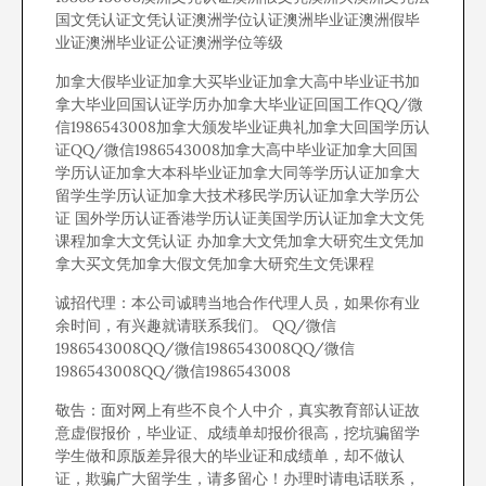
国文凭认证文凭认证澳洲学位认证澳洲毕业证澳洲假毕
业证澳洲毕业证公证澳洲学位等级
加拿大假毕业证加拿大买毕业证加拿大高中毕业证书加
拿大毕业回国认证学历办加拿大毕业证回国工作QQ/微
信1986543008加拿大颁发毕业证典礼加拿大回国学历认
证QQ/微信1986543008加拿大高中毕业证加拿大回国
学历认证加拿大本科毕业证加拿大同等学历认证加拿大
留学生学历认证加拿大技术移民学历认证加拿大学历公
证 国外学历认证香港学历认证美国学历认证加拿大文凭
课程加拿大文凭认证 办加拿大文凭加拿大研究生文凭加
拿大买文凭加拿大假文凭加拿大研究生文凭课程
诚招代理：本公司诚聘当地合作代理人员，如果你有业
余时间，有兴趣就请联系我们。 QQ/微信
1986543008QQ/微信1986543008QQ/微信
1986543008QQ/微信1986543008
敬告：面对网上有些不良个人中介，真实教育部认证故
意虚假报价，毕业证、成绩单却报价很高，挖坑骗留学
学生做和原版差异很大的毕业证和成绩单，却不做认
证，欺骗广大留学生，请多留心！办理时请电话联系，