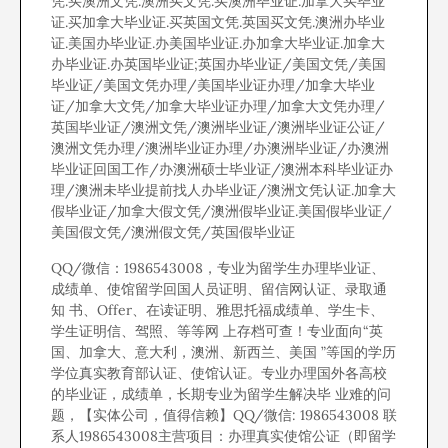
凭.买澳洲文凭.澳洲买文凭.买澳洲毕业证.加拿大买毕业
证.买加拿大毕业证.买英国文凭.英国买文凭.澳洲办毕业
证.美国办毕业证.办美国毕业证.办加拿大毕业证.加拿大
办毕业证.办英国毕业证;英国办毕业证/美国文凭/美国
毕业证/美国文凭办理/美国毕业证办理/加拿大毕业
证/加拿大文凭/加拿大毕业证办理/加拿大文凭办理/
英国毕业证/澳洲文凭/澳洲毕业证/澳洲毕业证公证/
澳洲文凭办理/澳洲毕业证办理/办澳洲毕业证/办澳洲
毕业证回国工作/办澳洲硕士毕业证/澳洲本科毕业证办
理/澳洲未毕业提前找人办毕业证/澳洲文凭认证.加拿大
假毕业证/加拿大假文凭/澳洲假毕业证.美国假毕业证/
美国假文凭/澳洲假文凭/英国假毕业证
QQ/微信：1986543008，专业为留学生办理毕业证、
成绩单、使馆留学回国人员证明、留信网认证、录取通
知 书、Offer、在读证明、雅思托福成绩单、学生卡、
学生证明信、驾照、等等网 上存档可查！专业面向“英
国、加拿大、意大利，澳洲、新西兰、美国 ”等国的学历
学位真实教育部认证、使馆认证。专业办理国外各高校
的毕业证，成绩单，长期专业为留学生解决毕 业难的问
题，【实体公司，值得信赖】QQ/微信: 1986543008 联
系人1986543008主营项目：办理真实使馆公证（即留学