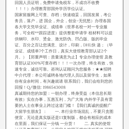
回国人员证明，免费申请免税车，不成功不收费
！！！）办理教育部国外学历学位认证。
国家留服网上可查、存档；快速稳妥，回国发展，考公
务员，落户，进 国企，外企，创业–无忧愁）办理各国
各大学文凭毕业证、成绩单（世界名校一对一专业服
务，可全程**跟踪进度）提供整套申请学 校材料可以提
供钢印、水印、烫金、激光防伪、凹凸版、版的毕业
证、百分之百让您满意、设计，印刷，DHL快 递；（毕
业证、成绩单7个工作日，真实大使馆教育部认证2个
月。）【郑重声明：质量满意为止】专业办理使馆 及教
育部认证100%可查存档！！！一次办理，终生有效，快
速专业，诚信可靠。咨询认证顾问为您服务：★★招聘
中介代理：本公司诚聘各地代理人员以及留学生，如果
你有业余时间，有兴趣就请 联系我们，我们会给到您的
回报！Q/微信: 1986543008
真诚期待您的加盟：一朝办理，终身受益（本信息长期
有效）实在办事，互惠互利，为广大海 内外学子及有需
要的人士在事业上跨过这道门槛！【我们真诚的提醒广
大留学生朋友】： 一. 本行业市场混乱，不要只贪图
便宜，无论是真实版还是1:1复制版，都会有相应的成本
在里面，我们保证一分钱 一分货！ 二. 真实的使馆