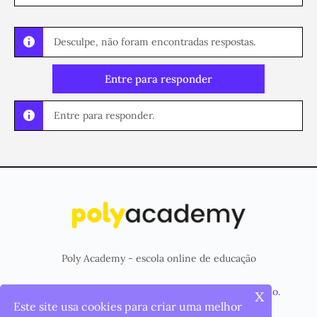
Desculpe, não foram encontradas respostas.
Entre para responder
Entre para responder.
Poly Academy - escola online de educação
x
© 2026 - Plataforma criada e mantida pela
Poly Studio
.
Este site usa cookies para criar uma melhor
Menu
Página Inicial
Cursos
Items