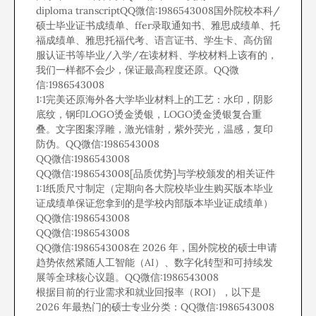
diploma transcriptQQ微信:1986543008国外院校本科/
硕士毕业证书成绩单、ffer录取通知书、雅思成绩单、托
福成绩单、雅思托福代考、语言证书、学生卡、高仿留
服认证书等毕业/入学/在读材料、学校材料上该有的，
我们一样都不会少，保证最高程度还原。QQ微
信:1986543008
1:1完美还原海外各大学毕业材料上的工艺：水印，阴影
底纹，钢印LOGO烫金烫银，LOGO烫金烫银复合重
叠。文字图案浮雕，激光镭射，紫外荧光，温感，复印
防伪。QQ微信:1986543008
QQ微信:1986543008
QQ微信:1986543008[品质优势]与学校颁发的相关证件
1:1纸质尺寸制定（定期向各大院校毕业生购买版本毕业
证成绩单保证您拿到的是学校内部版本毕业证成绩单）
QQ微信:1986543008
QQ微信:1986543008
QQ微信:1986543008在 2026 年，国外院校的硕士申请
趋势依然紧随人工智能（AI）、数字化转型和可持续发
展等全球核心议题。QQ微信:1986543008
根据目前的行业需求和就业回报率（ROI），以下是
2026 年最热门的硕士专业分类：QQ微信:1986543008