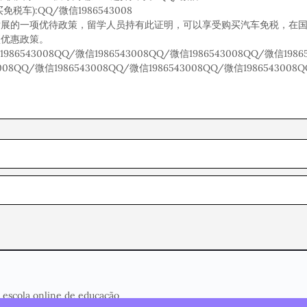
):QQ/微信1986543008
发展的一项优待政策，留学人员持有此证明，可以享受购买汽车免税，在
项优惠政策。
1986543008QQ/微信1986543008QQ/微信1986543008QQ/微信198
3008QQ/微信1986543008QQ/微信1986543008QQ/微信1986543008Q
 escola online de educação