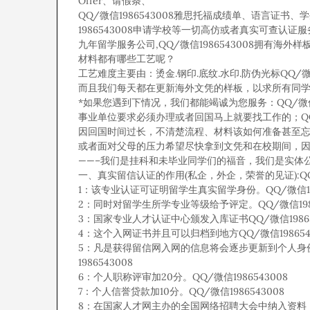
Offer、请假条、
QQ/微信1986543008雅思托福成绩单、语言证书、
1986543008申请学校等一切高仿或者真实可查认证
九年留学服务公司,QQ/微信1986543008拥有海外样板无
材料都有哪些工艺呢？
工艺难度主要由：烫金.钢印.底纹.水印.防伪光标QQ/微信
而且我们每天都在更新海外文凭的样板，以求所有同学都能
*如果您遇到下情况，我们都能竭诚为您服务：QQ/微信19
事业单位要求必须办理或者回国马上就要找工作的；QQ/微
因回国时间过长，不清楚流程、材料该如何准备甚至忘记办理
或者面对父母的压力希望尽快拿到文凭和在校期间，因为
——–我们是挂科和未毕业同学们的福音，我们是实体公司，
一、真实留信认证的作用(私企，外企，荣誉的见证):QQ/微
1：该专业认证可证明留学生真实留学身份。QQ/微信198
2：同时对留学生所学专业等级给予评定。QQ/微信1986
3：国家专业人才认证中心颁发入库证书QQ/微信19865
4：这个入网证书并且可以归档到地方QQ/微信198654
5：凡是获得留信网入网的信息将会逐步更新到个人身
1986543008
6：个人职称评审加20分。QQ/微信1986543008
7：个人信誉贷款加10分。QQ/微信1986543008
8：在国家人才网主办的全国网络招聘大会中纳入资料，供国