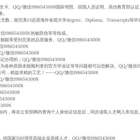
学生卡、QQ/微信1986543008国际驾照、回国人员证明、高仿教育部认证
服务。
数，能完美1:1还原海外各国大学degree、Diploma、Transcript
1986543008.热敏防伪等等组成。
享受到完美的品质服务。QQ/微信1986543008
86543008
信1986543008
的；QQ/微信1986543008
各种原因未能顺利拿到官方毕业证等等问题都可以您解决。QQ/微信1986
精益求精的工艺！——-QQ/微信1986543008
信1986543008
6543008
543008
43008
3008
份内，将在公安部网内查询个人身份证信息后，同步读取人才网入库信息。
家500强等高端企业选择人才。QQ/微信1986543008