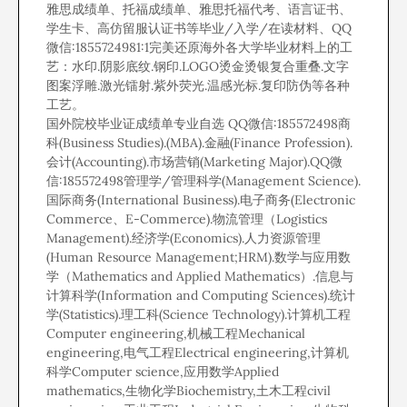
雅思成绩单、托福成绩单、雅思托福代考、语言证书、
学生卡、高仿留服认证书等毕业/入学/在读材料、QQ
微信:1855724981:1完美还原海外各大学毕业材料上的工
艺：水印.阴影底纹.钢印.LOGO烫金烫银复合重叠.文字
图案浮雕.激光镭射.紫外荧光.温感光标.复印防伪等各种
工艺。
国外院校毕业证成绩单专业自选 QQ微信:185572498商
科(Business Studies).(MBA).金融(Finance Profession).
会计(Accounting).市场营销(Marketing Major).QQ微
信:185572498管理学/管理科学(Management Science).
国际商务(International Business).电子商务(Electronic
Commerce、E-Commerce).物流管理（Logistics
Management).经济学(Economics).人力资源管理
(Human Resource Management;HRM).数学与应用数
学（Mathematics and Applied Mathematics）.信息与
计算科学(Information and Computing Sciences).统计
学(Statistics).理工科(Science Technology).计算机工程
Computer engineering,机械工程Mechanical
engineering,电气工程Electrical engineering,计算机
科学Computer science,应用数学Applied
mathematics,生物化学Biochemistry,土木工程civil