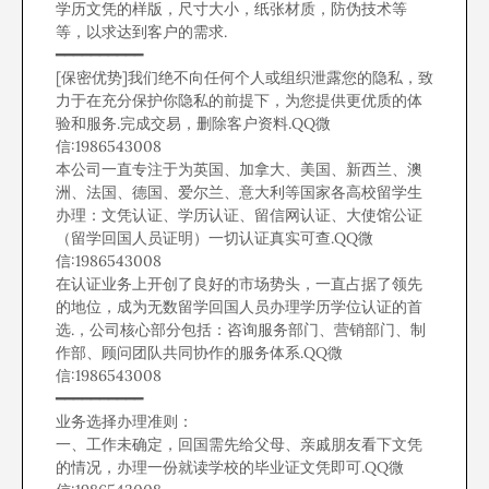
学历文凭的样版，尺寸大小，纸张材质，防伪技术等
等，以求达到客户的需求.
━━━━━━━━━━
[保密优势]我们绝不向任何个人或组织泄露您的隐私，致
力于在充分保护你隐私的前提下，为您提供更优质的体
验和服务.完成交易，删除客户资料.QQ微
信:1986543008
本公司一直专注于为英国、加拿大、美国、新西兰、澳
洲、法国、德国、爱尔兰、意大利等国家各高校留学生
办理：文凭认证、学历认证、留信网认证、大使馆公证
（留学回国人员证明）一切认证真实可查.QQ微
信:1986543008
在认证业务上开创了良好的市场势头，一直占据了领先
的地位，成为无数留学回国人员办理学历学位认证的首
选.，公司核心部分包括：咨询服务部门、营销部门、制
作部、顾问团队共同协作的服务体系.QQ微
信:1986543008
━━━━━━━━━━
业务选择办理准则：
一、工作未确定，回国需先给父母、亲戚朋友看下文凭
的情况，办理一份就读学校的毕业证文凭即可.QQ微