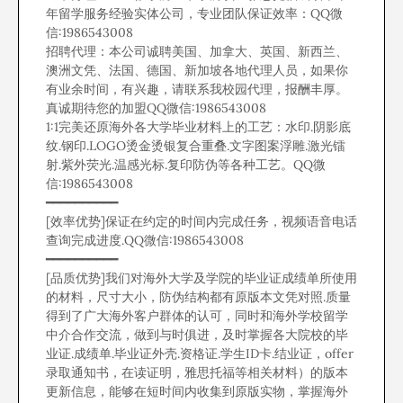
年留学服务经验实体公司，专业团队保证效率：QQ微
信:1986543008
招聘代理：本公司诚聘美国、加拿大、英国、新西兰、
澳洲文凭、法国、德国、新加坡各地代理人员，如果你
有业余时间，有兴趣，请联系我校园代理，报酬丰厚。
真诚期待您的加盟QQ微信:1986543008
1:1完美还原海外各大学毕业材料上的工艺：水印.阴影底
纹.钢印.LOGO烫金烫银复合重叠.文字图案浮雕.激光镭
射.紫外荧光.温感光标.复印防伪等各种工艺。QQ微
信:1986543008
━━━━━━━━━━
[效率优势]保证在约定的时间内完成任务，视频语音电话
查询完成进度.QQ微信:1986543008
━━━━━━━━━━
[品质优势]我们对海外大学及学院的毕业证成绩单所使用
的材料，尺寸大小，防伪结构都有原版本文凭对照.质量
得到了广大海外客户群体的认可，同时和海外学校留学
中介合作交流，做到与时俱进，及时掌握各大院校的毕
业证.成绩单.毕业证外壳.资格证.学生ID卡.结业证，offer
录取通知书，在读证明，雅思托福等相关材料）的版本
更新信息，能够在短时间内收集到原版实物，掌握海外