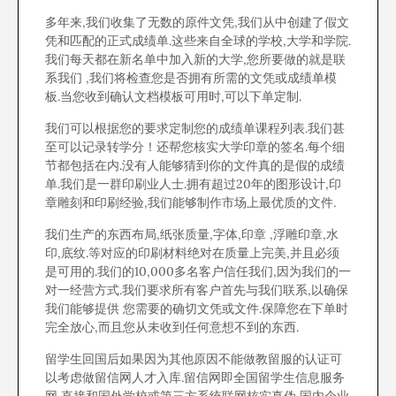
多年来,我们收集了无数的原件文凭,我们从中创建了假文
凭和匹配的正式成绩单.这些来自全球的学校,大学和学院.
我们每天都在新名单中加入新的大学,您所要做的就是联
系我们 ,我们将检查您是否拥有所需的文凭或成绩单模
板.当您收到确认文档模板可用时,可以下单定制.
我们可以根据您的要求定制您的成绩单课程列表.我们甚
至可以记录转学分！还帮您核实大学印章的签名.每个细
节都包括在内.没有人能够猜到你的文件真的是假的成绩
单.我们是一群印刷业人士.拥有超过20年的图形设计,印
章雕刻和印刷经验,我们能够制作市场上最优质的文件.
我们生产的东西布局,纸张质量,字体,印章 ,浮雕印章,水
印,底纹.等对应的印刷材料绝对在质量上完美,并且必须
是可用的.我们的10,000多名客户信任我们,因为我们的一
对一经营方式.我们要求所有客户首先与我们联系,以确保
我们能够提供 您需要的确切文凭或文件.保障您在下单时
完全放心,而且您从未收到任何意想不到的东西.
留学生回国后如果因为其他原因不能做教留服的认证可
以考虑做留信网人才入库.留信网即全国留学生信息服务