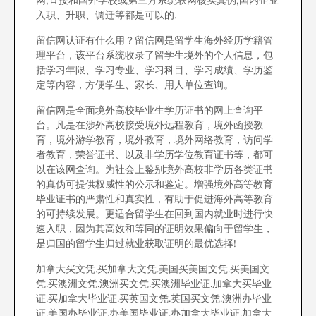
网,直接和国外学校或第三方系统联网核实真伪,国内企业
入职、升职、调迁等都是可以的.
留信网认证有什么用？留信网是留学生海外经历学籍管
理平台，该平台系统收录了留学生境外的个人信息，包
括学习年限、学习专业、学习科目、学习成绩、学历鉴
定等内容，方便学生、家长、用人单位查询。
留信网是全面境外高校毕业生学历证书的网上查询平
台。凡是在涉外高校接受境外远程教育，境外函授教
育，境外游学教育，境外教育，境外网络教育，访问学
者教育，荣誉证书、以及非学历学位教育证书等，都可
以在该网查询。为社会上鉴别境外高校非学历各类证书
的真伪可提供权威性的公示和鉴定。增强境外高等教育
毕业证书的严肃性和真实性，有助于促进海外高等教育
的可持续发展。更适合留学生在回到国内就业时进行快
速入职，因为其高效和等同的证明效果偏向于留学生，
是归国的留学生归过就业获取证明的最优选择!
加拿大买文凭.买加拿大文凭.美国买美国文凭.买美国文
凭.买澳洲文凭.澳洲买文凭.买澳洲毕业证.加拿大买毕业
证.买加拿大毕业证.买英国文凭.英国买文凭.澳洲办毕业
证.美国办毕业证.办美国毕业证.办加拿大毕业证.加拿大