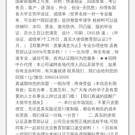
国家留服网上可查、存档；快速稳妥，回国发展，考公
务员，落户，进 国企，外企，创业–无忧愁）办理各国
各大学文凭毕业证、成绩单（世界名校一对一专业服
务，可全程**跟踪进度）提供整套申请学 校材料可以提
供钢印、水印、烫金、激光防伪、凹凸版、版的毕业
证、百分之百让您满意、设计，印刷，DHL快 递；（毕
业证、成绩单7个工作日，真实大使馆教育部认证2个
月。）【郑重声明：质量满意为止】专业办理使馆 及教
育部认证100%可查存档！！！一次办理，终生有效，快
速专业，诚信可靠。咨询认证顾问为您服务：★★招聘
中介代理：本公司诚聘各地代理人员以及留学生，如果
你有业余时间，有兴趣就请 联系我们，我们会给到您的
回报！Q/微信: 1986543008
真诚期待您的加盟：一朝办理，终身受益（本信息长期
有效）实在办事，互惠互利，为广大海 内外学子及有需
要的人士在事业上跨过这道门槛！【我们真诚的提醒广
大留学生朋友】： 一. 本行业市场混乱，不要只贪图
便宜，无论是真实版还是1:1复制版，都会有相应的成本
在里面，我们保证一分钱 一分货！ 二. 真实的使馆
认证及教育部认证，公司完全按照正规的流程手续,可陪
同客户一起前往北京教育部窗口递交材料！！ ！目前有
一些同行所办理出来的认证只能在虚假网站查询1-3个月