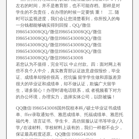
左右的时间，并不是教育部，也不可能存档。那样是对
学生的不负责任，在办理的时候一定要慎 重！ 三. 随
时可以监视进度，我们会让您清楚看到，你所投入的每
一分钱都能够确实得到回报，QQ/微信
1986543008QQ/微信1986543008QQ/微信
1986543008QQ/微信1986543008QQ/微信
1986543008QQ/微信1986543008QQ/微信
1986543008QQ/微信1986543008QQ/微信
1986543008QQ/微信1986543008
若您认为不值得，完全可以 中止付款。四：面对网上有
些不良个人中介，真实教育部认证故意虚假报价，毕业
证、成绩单却报价很高，挖坑骗 留学学生做和原版差异
很大的毕业证和成绩单，却不做认证，欺骗广大留学
生，请多留心！办理时请电话联系，或 者视频看下对方
的办公环境，办理实力，选择实体公司，以防被骗！
QQ微信:1986543008国外院校本科/硕士毕业证书成绩
单、ffer录取通知书、雅思成绩单、托福成绩单、雅思托
福代考、语言证书、学生卡、高仿留服认证书等毕业/入
学/在读材料、学校材料上该有的，我们一样都不会少，
保证最高程度还原。QQ微信:1986543008