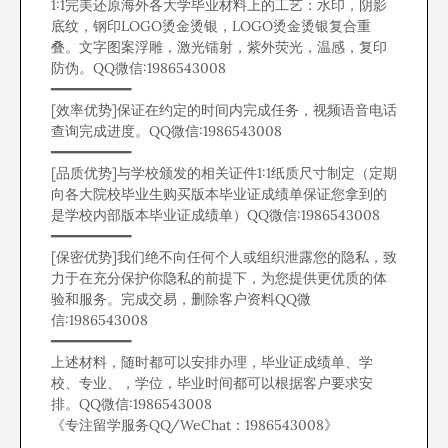
1:1完美还原海外各大学毕业材料上的工艺：水印，阴影
底纹，钢印LOGO烫金烫银，LOGO烫金烫银复合重
叠。文字图案浮雕，激光镭射，紫外荧光，温感，复印
防伪。QQ微信:1986543008
━━━━━━━━━━
[效率优势]保证在约定的时间内完成任务，视频语音电话
查询完成进度。QQ微信:1986543008
━━━━━━━━━━
[品质优势]与学校颁发的相关证件1:1纸质尺寸制定（定期
向各大院校毕业生购买版本毕业证成绩单保证您拿到的
是学校内部版本毕业证成绩单）QQ微信:1986543008
━━━━━━━━━━
[保密优势]我们绝不向任何个人或组织泄露您的隐私，致
力于在充分保护你隐私的前提下，为您提供更优质的体
验和服务。完成交易，删除客户资料QQ微
信:1986543008
━━━━━━━━━━
上述材料，随时都可以安排办理，毕业证成绩单、学
校、专业、，学位，毕业时间都可以根据客户要求安
排。QQ微信:1986543008
《专注留学服务QQ/WeChat：1986543008》