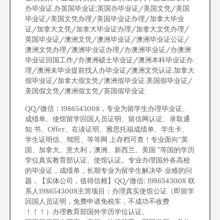
办毕业证.办英国毕业证;英国办毕业证/美国文凭/美国
毕业证/美国文凭办理/美国毕业证办理/加拿大毕业
证/加拿大文凭/加拿大毕业证办理/加拿大文凭办理/
英国毕业证/澳洲文凭/澳洲毕业证/澳洲毕业证公证/
澳洲文凭办理/澳洲毕业证办理/办澳洲毕业证/办澳洲
毕业证回国工作/办澳洲硕士毕业证/澳洲本科毕业证办
理/澳洲未毕业提前找人办毕业证/澳洲文凭认证.加拿大
假毕业证/加拿大假文凭/澳洲假毕业证.美国假毕业证/
美国假文凭/澳洲假文凭/英国假毕业证
QQ/微信：1986543008，专业为留学生办理毕业证、
成绩单、使馆留学回国人员证明、留信网认证、录取通
知 书、Offer、在读证明、雅思托福成绩单、学生卡、
学生证明信、驾照、等等网 上存档可查！专业面向“英
国、加拿大、意大利，澳洲、新西兰、美国 ”等国的学历
学位真实教育部认证、使馆认证。专业办理国外各高校
的毕业证，成绩单，长期专业为留学生解决毕 业难的问
题，【实体公司，值得信赖】QQ/微信: 1986543008 联
系人1986543008主营项目：办理真实使馆公证（即留学
回国人员证明，免费申请免税车，不成功不收费
！！！）办理教育部国外学历学位认证。