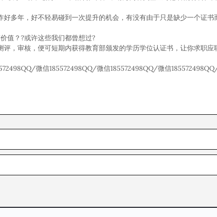
作好多年，好不轻易碰到一次提升的机会，有没有由于只是缺少一个证书
价值？?或许这些我们都曾想过?
测评，审核，便可短期内获得教育部颁发的学历学位认证书，让你求职应
72498QQ/微信185572498QQ/微信185572498QQ/微信185572498QQ