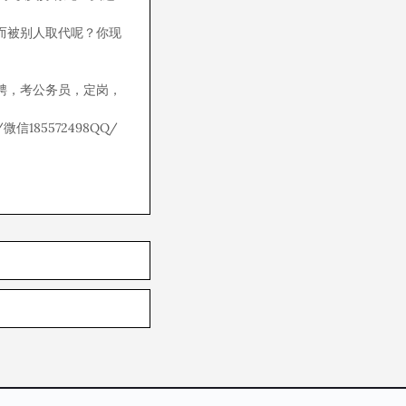
而被别人取代呢？你现
聘，考公务员，定岗，
/微信185572498QQ/