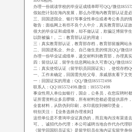
100%相同.
办理一份就读学校的毕业证成绩单即可QQ/微信185572
假如您计划在海内发展，那么办理海内教育部认证是必不可少
三、回国进国企、银行等事业性单位或者考公务员的情况QQ
敬告：面临网上有些不良个人中介，真实教育部认证故意
很大的毕业证和成绩单，却不做认证，欺骗泛博留学
以防被骗！。二：教育部认证的用途：
三：真实教育部认证，教育部存档，教育部留服网站永久可查
二、回国进私企、外企、自己做生意的情况QQ/微信1855
办理一份毕业证成绩单，递交材料到教育部，办理真实教育部
四：留信认证，留学生信息网站永久可查QQ/微信18557
二：真实使馆认证（留学职员回国证实），使馆存档QQ/微
一、工作未确定，回国需先给父母、亲戚朋友看下文凭的情况
一：回国证实的用途：QQ/微信185572498
联系人：QQ:185572498.微信：185572498
事业性用人单位如银行，国企，公务员，在您应聘时都会
证所需资料众多且啰嗦，所有材料您都必需提供原件
全套材料，从防伪到印刷，水印底纹到钢印烫金，
特别关注：【业务选择办理准则】
这些单位是不查询毕业证真伪的，而且海内没有渠道
可。。诚招代办代理：本公司诚聘当地合作代办代理
《留学回国职员证实》是留学职员在海内证实留学身