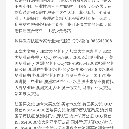
如果您计划在国内发展，那么办理国内教育部认证是必
不可少的。事业性用人单位如银行，国企，公务员，在
您应聘时都会需要您提供这个认证。其他私营、外企企
业，无需提供！办理教育部认证所需资料众多且烦琐，
所有材料您都必须提供原件，我们凭借丰富的经验，帮
您快速整合材料，让您少走弯路。
深洋教育认证专家专业为您服务 QQ/微信1986543008
加拿大文凭 / 加拿大毕业证 / 加拿大文凭办理 / 加拿
大毕业证办理 / QQ/微信1986543008英国毕业证 / 美
国毕业证 / 澳洲毕业证 QQ/微信1986543008澳洲毕业
证公证 澳洲假毕业证办理 QQ/微信1986543008办澳洲
毕业证书 办澳洲毕业证签证 办澳洲毕业证回国工作 办
澳洲博士毕业证 澳洲本科毕业证办理 澳洲未毕业提前找
人办毕业证 澳洲文凭认证 澳洲假文凭 马来西亚买文凭
新加坡买文凭
法国买文凭 加拿大买文凭 买spm文凭 英国买文凭 QQ/
微信1986543008巴黎买文凭 澳洲学历认证悉尼 澳洲回
国学历认证 澳洲移民学历认证 澳洲学历公证 QQ/微信
1986543008澳大利亚学历认证 国外学历认证QQ/微信
1986543008澳洲文凭认证澳洲假文凭澳洲买澳洲文凭法