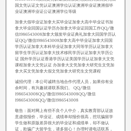
国文凭认证文凭认证澳洲学位认证澳洲毕业证澳洲假毕
业证澳洲毕业证公证澳洲学位等级
加拿大假毕业证加拿大买毕业证加拿大高中毕业证书加
拿大毕业回国认证学历办加拿大毕业证回国工作QQ/微
信1986543008加拿大颁发毕业证典礼加拿大回国学历认
证QQ/微信1986543008加拿大高中毕业证加拿大回国
学历认证加拿大本科毕业证加拿大同等学历认证加拿大
留学生学历认证加拿大技术移民学历认证加拿大学历公
证 国外学历认证香港学历认证美国学历认证加拿大文凭
课程加拿大文凭认证 办加拿大文凭加拿大研究生文凭加
拿大买文凭加拿大假文凭加拿大研究生文凭课程
诚招代理：本公司诚聘当地合作代理人员，如果你有业
余时间，有兴趣就请联系我们。 QQ/微信
1986543008QQ/微信1986543008QQ/微信
1986543008QQ/微信1986543008
敬告：面对网上有些不良个人中介，真实教育部认证故
意虚假报价，毕业证、成绩单却报价很高，挖坑骗留学
学生做和原版差异很大的毕业证和成绩单，却不做认
证，欺骗广大留学生，请多留心！办理时请电话联系，