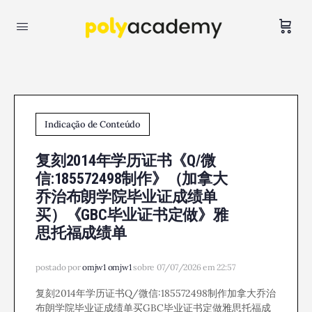
Indicação de Conteúdo
复刻2014年学历证书《Q/微
信:185572498制作》（加拿大
乔治布朗学院毕业证成绩单
买）《GBC毕业证书定做》雅
思托福成绩单
postado por
omjw1 omjw1
sobre 07/07/2026 em 22:57
复刻2014年学历证书Q/微信:185572498制作加拿大乔治
布朗学院毕业证成绩单买GBC毕业证书定做雅思托福成