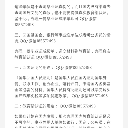
这些单位是不查询毕业证真伪的，而且国内没有渠道去
查询国外文凭的真假，也不需要提供真实教育部认证。
鉴于此，办理一份毕业证成绩单即可 QQ/微信
185572498
三、回国进国企、银行等事业性单位或者考公务员的情
况 QQ/微信185572498
办理一份毕业证成绩单，递交材料到教育部，办理真实
教育部认证 QQ/微信185572498
一：回国证明的用途： QQ/微信185572498
《留学回国人员证明》是留学人员在国内证明留学身
份、联系工作、创办企业、落转户口、申请国内各类基
金等必备的材料。留学人员持有此证明还可以享受购买
国产汽车免税等多项优惠政策。 QQ/微信185572498
二：教育部认证的用途： QQ/微信185572498
如果您计划在国内发展，那么办理国内教育部认证是必
不可少的。事业性用人单位如银行，国企，公务员，在