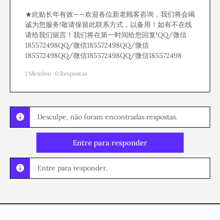
★此贴长年有效——欢迎各位新老顾客咨询，我们将会竭
诚为您服务!敬请保留此联系方式，以备用！如有不在线
请给我们留言！我们将在第一时间给您回复!QQ/微信
185572498QQ/微信185572498QQ/微信
185572498QQ/微信185572498QQ/微信185572498
1 Membro
·
0 Respostas
Desculpe, não foram encontradas respostas.
Entre para responder
Entre para responder.