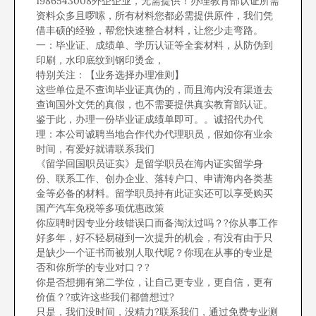
1986543008外企企业，无需提供！办理教育部认证所需
资料众多且啰嗦，所有材料您都必需提供原件，我们凭
借丰硕的经验，帮您快速整合材料，让您少走弯路。
一：毕业证、成绩单、学历认证等全套材料，从防伪到
印刷，水印底纹到钢印烫金，
特别关注：【业务选择办理准则】
这些单位是不查询毕业证真伪的，而且海内没有渠道去
查询国外文凭的真假，也不需要提供真实教育部认证。
鉴于此，办理一份毕业证成绩单即可。。诚招代办代
理：本公司诚聘当地合作代办代理职员，假如你有业余
时间，有爱好就请联系我们
《留学回国职员证实》是留学职员在海内证实留学身
份、联系工作、创办企业、落转户口、申请海内各类基
金等必备的材料。留学职员持有此证实还可以享受购买
国产汽车免税等多项优惠政策
你应聘时因专业分歧错误口而备淘汰过吗？?你从事工作
好多年，好不轻易碰到一次提升的机会，有没有由于只
是缺少一个证书而被别人取代呢？你现在从事的专业是
否和你所学的专业对口？?
你是否想拥有第二学位，让自己更专业，更自信，更有
价值？?或许这些我们都曾想过?
只是，我们没时间，没精力?联系我们，通过免费专业测