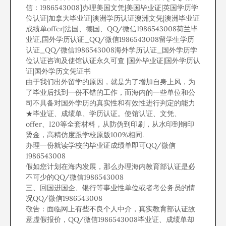
信：1986543008]办理美国文凭|美国毕业证|英国学历学
位认证|加拿大毕业证|澳洲学历认证澳洲文凭|澳洲毕业证
成绩单offer|法国、德国、QQ/微信1986543008荷兰毕
业证,国外学历认证_QQ/微信1986543008留学生学历
认证_QQ/微信1986543008海外学历认证_国外学历学
位认证咨询及使馆认证永久可查 |国外毕业证|国外学历认
证|国外学历文凭证书
由于我们出外留学的原因，就是为了增加自身上风，为
了毕业后找到一份不错的工作，而海内的一些单位和公
司不具备对国外学历的真实性和有效性进行判定的能力
★毕业证、成绩单、学历认证。使馆认证、文凭、
offer、I20等全套材料，从防伪到印刷，从水印到钢印
烫金，高精仿度跟学校原版100%相同.
办理一份就读学校的毕业证成绩单即可QQ/微信
1986543008
假如您计划在海内发展，那么办理海内教育部认证是必
不可少的QQ/微信1986543008
三、回国进国企、银行等事业性单位或者考公务员的情
况QQ/微信1986543008
敬告：面临网上有些不良个人中介，真实教育部认证故
意虚假报价，QQ/微信1986543008毕业证、成绩单却