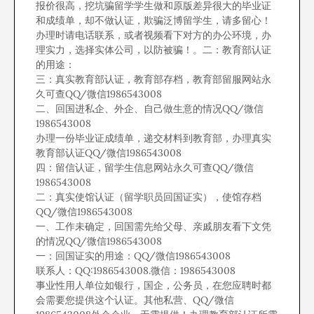
报价很高，挖坑骗留学学生做和原版差异很大的毕业证
和成绩单，却不做认证，欺骗泛博留学生，请多留心！
办理时请电话联系，或者视频看下对方的办公环境，办
理实力，选择实体公司，以防被骗！。二：教育部认证
的用途：
三：真实教育部认证，教育部存档，教育部留服网站永
久可查QQ/微信1986543008
二、回国进私企、外企、自己做生意的情况QQ/微信
1986543008
办理一份毕业证成绩单，递交材料到教育部，办理真实
教育部认证QQ/微信1986543008
四：留信认证，留学生信息网站永久可查QQ/微信
1986543008
二：真实使馆认证（留学职员回国证实），使馆存档
QQ/微信1986543008
一、工作未确定，回国需先给父母、亲戚朋友看下文凭
的情况QQ/微信1986543008
一：回国证实的用途：QQ/微信1986543008
联系人：QQ:1986543008.微信：1986543008
事业性用人单位如银行，国企，公务员，在您应聘时都
会需要您提供这个认证。其他私营、QQ/微信