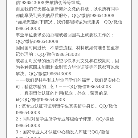
信1986543008.热敏防伪等等组成。
而且我们每天都在更新海外文凭的样板，以求所有同学
都能享受到完美的品质服务。QQ/微信1986543008
*如果您遇到下情况，我们都能竭诚为您服务：QQ/微信
1986543008
事业单位要求必须办理或者回国马上就要找工作的；
QQ/微信1986543008
因回国时间过长，不清楚流程、材料该如何准备甚至忘
记办理的；QQ/微信1986543008
或者面对父母的压力希望尽快拿到文凭和在校期间，因
为各种原因未能顺利拿到官方毕业证等等问题都可以您
解决。QQ/微信1986543008
——–我们是挂科和未毕业同学们的福音，我们是实体公
司，精益求精的工艺！——-QQ/微信1986543008
一、真实留信认证的作用(私企，外企，荣誉的见
证):QQ/微信1986543008
1：该专业认证可证明留学生真实留学身份。QQ/微信
1986543008
2：同时对留学生所学专业等级给予评定。QQ/微信
1986543008
3：国家专业人才认证中心颁发入库证书QQ/微信