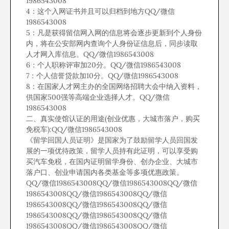
1986543008
4：这个入网证书并且可以归档到地方QQ/微信
1986543008
5：凡是获得留信网入网的信息将会逐步更新到个人身份
内，将在公安部网内查询个人身份证信息后，同步读取
人才网入库信息。QQ/微信1986543008
6：个人职称评审加20分。QQ/微信1986543008
7：个人信誉贷款加10分。QQ/微信1986543008
8：在国家人才网主办的全国网络招聘大会中纳入资料，
供国家500强等高端企业选择人才。QQ/微信
1986543008
二、真实使馆认证的用途(创业优惠，大城市落户，购买
免税车):QQ/微信1986543008
《留学回国人员证明》是国家为了鼓励留学人员回国发
展的一项优待政策，留学人员持有此证明，可以享受购
买汽车免税，在国内证明留学身份、创办企业、大城市
落户口、创业申请国内各类基金等多项优惠政策。
QQ/微信1986543008QQ/微信1986543008QQ/微信
1986543008QQ/微信1986543008QQ/微信
1986543008QQ/微信1986543008QQ/微信
1986543008QQ/微信1986543008QQ/微信
1986543008QQ/微信1986543008QQ/微信