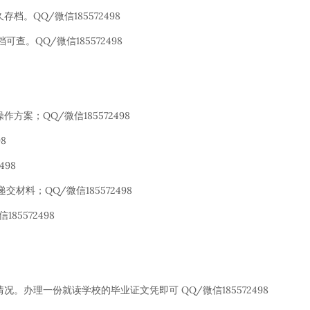
。QQ/微信185572498
。QQ/微信185572498
案；QQ/微信185572498
8
98
料；QQ/微信185572498
5572498
。办理一份就读学校的毕业证文凭即可 QQ/微信185572498