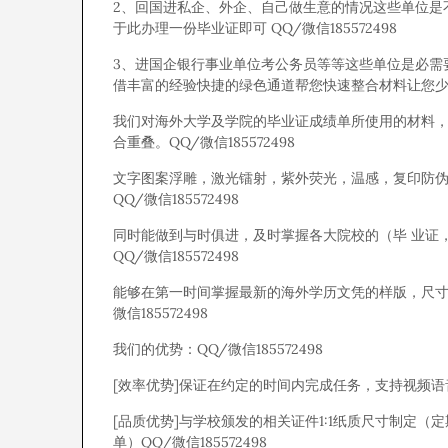
2、回国进私企、外企、自己做生意的情况这些单位是
于此办理一份毕业证即可 QQ/微信185572498
3、进国企银行事业单位考公务员等等这些单位是必需
借丰富的经验快捷的绿色通道帮您快速整合材料让您少走弯路
我们对海外大学及学院的毕业证成绩单所使用的材料，
合重叠。QQ/微信185572498
文字图案浮雕，激光镭射，紫外荧光，温感，复印防伪
QQ/微信185572498
同时能做到与时俱进，及时掌握各大院校的（毕 业证
QQ/微信185572498
能够在第一时间掌握最新的海外学历文凭的样版，尺寸
微信185572498
我们的优势：QQ/微信185572498
[效率优势]保证在约定的时间内完成任务，支持视频语音电
[品质优势]与学校颁发的相关证件1:1纸质尺寸制定
单）QQ/微信185572498