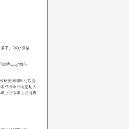
读了、QQ/微信
可靠吗QQ/微信
毕业证美国哪里可以办
水印成绩单办理悉尼大
外毕业证假毕业证能查