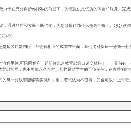
，致力于在充分保护你隐私的前提下，为您提供更优质的体验和服务。完成
，通过品质和效率不断优化，为您倾情诠释什么是高性价比。QQ/微信185
2498
还是顶级1:1复制版，都会有相应的成本在里面，我们绝对保证一分钱一分
规的流程手续,可陪同客户一起前往北京教育部窗口递交材料！！！目前有
是教育部官网，也不可能永久存档。那样是对学生的不负责任，在办理的时
投入的每一分钱都能够确实得到回报，若您认为不值得，完全可以中止付款