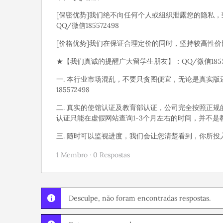
[保密优势]我们绝不向任何个人或组织泄露您的隐私
QQ/微信185572498
[价格优势]我们在保证合理定价的同时，坚持较高性价比
★【我们真诚的提醒广大留学生朋友】：QQ/微信18557
一. 本行业市场混乱，不要只贪图便宜，无论是真实版
185572498
二. 真实的使馆认证及教育部认证，公司完全按照正
认证只能在虚假网站查询1-3个月左右的时间，并不
三. 随时可以监视进度，我们会让您清楚看到，你所
1 Membro
·
0 Respostas
Desculpe, não foram encontradas respostas.