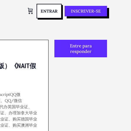
ENTRAR
INSCREVER-SE
Entre para
responder
）《NAIT假
riptQQ微
证、QQ/微信
498代办英国毕业证、
毕业证、办理加拿大毕业
毕业证、购买德国毕业
毕业证、购买澳洲毕业