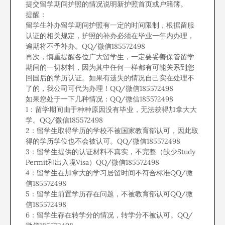
提交留学期间护照的情况说明新护照首页或户籍簿。
提醒：
留学生补办留学期间护照有一定的时间限制，根据留服
认证的相关规定，护照的补办必须在毕业一年内办理，
逾期将不予补办。QQ/微信185572498
再次，慎重提醒各位广大留学生，一定要妥善保管留学
期间的一切材料，因为其中任何一样都有可能关系到您
回国后的学历认证。如果有遗失的情况自己实在处理不
了的，我公司可代为办理！QQ/微信185572498
如果您处于一下几种情况：QQ/微信185572498
1：留学期间由于种种原因没有毕业，无法获得加拿大大
学。QQ/微信185572498
2：留学生取得学历的学校不被国家教育部认可，因此取
得的学历学位也不会被认可。QQ/微信185572498
3：留学生提供的认证材料不真实，不完整（缺少Study
Permit和出入境Visa）QQ/微信185572498
4：留学生在加拿大的学习居留时间不符合标准QQ/微
信185572498
5：留学生前置学历存在问题，不被教育部认可QQ/微
信185572498
6：留学生存在转学分的情况，转学分不被认可。QQ/