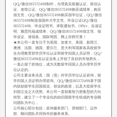
QQ/微信185572498制作，办理真实留服认证、留信认
证、使馆公证、QQ/微信185572498购买成绩单，购买
假文凭，QQ/微信185572498购买假学位证，QQ/微信
185572498制造假国外大学文凭、毕业公证QQ/微信
185572498、毕业证明书、录取通知书、Offer、在读证
明、雅思托福成绩单、QQ/微信185572498假文凭、假
毕业证、请假条、国际驾照、网上存档可查！
★本公司一直专注于为英国、加拿大、美国、新西兰、
澳洲、法国、德国、爱尔兰、意大利等国家各高校留学
生办理教育部学历学位认证和留学回国人员证明，QQ/
微信185572498在认证业务上开创了良好的市场势头，
一直占据了的地位，成为无数留学回国人员办理学历学
位认证的。
公司主要业务涉及：国（境）外学历学位认证咨询，留
学归国人员证明办理咨询。QQ/微信185572498基于国
内鼓励留学生回国就业、创业的政策，以及大批留学生
归国立业之大优势。本公司一直朝着智力密集型的方向
转型，建立了一个专业化的由归国留学生组成的专业顾
问团队为中心，
公司核心部分包括：咨询服务部门、营销部门、运作
部、顾问团队共同协作的服务体系。