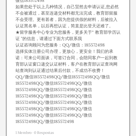
微信185572498
如果您处于以上几种情况，自己贸然去申请认证,您必然
不会被通过，甚至连递交材料都无法完成，教育部留服
不会受理。更有甚者，因为您提供假的材料，后被拉入
认证黑名单，以后再想认证，简直是比登天还难了。
★留学服务中心专业为您服务，更多关于“ 教育部学历认
证 ”的信息，请通过下面方式联系我
认证咨询顾问为您服务：QQ/微信：185572498
选择实体注册公司办理，更放心，更安全！我们的承
诺：可来公司面谈，可签订合同，会陪同客户一起到教
育部认证窗口递交认证材料，客户在教育部认证查询网
站查询到认证通过结果后付款，不成功不收费！
QQ/微信185572498QQ/微信185572498QQ/微信
185572498QQ/微信185572498QQ/微信
185572498QQ/微信185572498QQ/微信
185572498QQ/微信185572498QQ/微信
185572498QQ/微信185572498QQ/微信
185572498QQ/微信185572498QQ/微信
185572498QQ/微信185572498QQ/微信
185572498QQ/微信185572498
1 Membro
·
0 Respostas