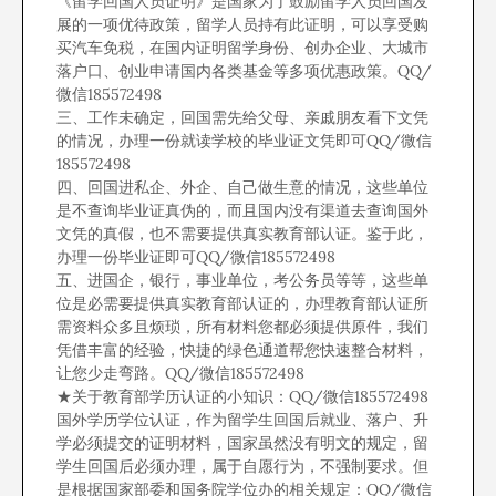
《留学回国人员证明》是国家为了鼓励留学人员回国发
展的一项优待政策，留学人员持有此证明，可以享受购
买汽车免税，在国内证明留学身份、创办企业、大城市
落户口、创业申请国内各类基金等多项优惠政策。QQ/
微信185572498
三、工作未确定，回国需先给父母、亲戚朋友看下文凭
的情况，办理一份就读学校的毕业证文凭即可QQ/微信
185572498
四、回国进私企、外企、自己做生意的情况，这些单位
是不查询毕业证真伪的，而且国内没有渠道去查询国外
文凭的真假，也不需要提供真实教育部认证。鉴于此，
办理一份毕业证即可QQ/微信185572498
五、进国企，银行，事业单位，考公务员等等，这些单
位是必需要提供真实教育部认证的，办理教育部认证所
需资料众多且烦琐，所有材料您都必须提供原件，我们
凭借丰富的经验，快捷的绿色通道帮您快速整合材料，
让您少走弯路。QQ/微信185572498
★关于教育部学历认证的小知识：QQ/微信185572498
国外学历学位认证，作为留学生回国后就业、落户、升
学必须提交的证明材料，国家虽然没有明文的规定，留
学生回国后必须办理，属于自愿行为，不强制要求。但
是根据国家部委和国务院学位办的相关规定：QQ/微信