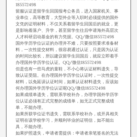
185572498
留服认证是留学生回国报考公务员，进入国家机关、事
业单位，高等教育，大型外企等入职时必须提供的国外
文凭的证明材料，不仅关系着留学生回国后的就业，更
是影响着落户、升学，甚至留学生往后申请海外高层次
人才科研启动基金的有力凭据。QQ/微信185572498
国外学历学位认证的办理并不难，只要按照要求准备材
料，一次性提交材料，很容易通过认证，只是因为认证
的时间比较长，所以建议留学生回国后，就应立即着手
办理国外学历学位认证。QQ/微信185572498
但是也有一些马虎的童鞋，不小心将认证材料遗失，导
致认证受阻。在办理国外学历学位认证时，一次性提交
材料，以免延误认证时间，如果认证材料遗失，应该如
何办理国外学历学位认证呢QQ/微信185572498
如果成绩单遗失，需联系学校补办，办理学国外学历学
位认证必须有正式完整的成绩单，如无正式完整成绩
单，不能办理。
如果所获学位证书遗失，需联系学校补办，或开具相关
证明在该学校学习，并顺利毕业的证明信，如不能出
具，不能办理。
如果护照遗失，申请者需提供：申请者亲笔签名的无法