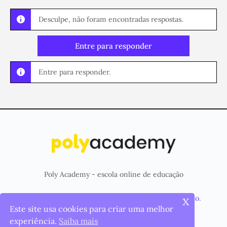
Desculpe, não foram encontradas respostas.
Entre para responder
Entre para responder.
Poly Academy - escola online de educação
x
© 2026 - Plataforma criada e mantida pela
Poly Studio
.
Este site usa cookies para criar uma melhor
Menu
Página Inicial
Cursos
Items
experiência.
Saiba mais