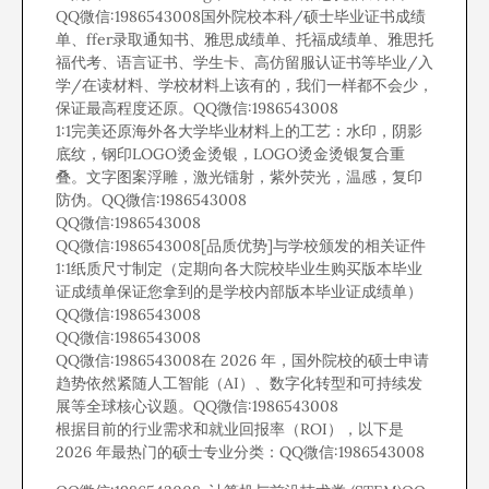
QQ微信:1986543008国外院校本科/硕士毕业证书成绩
单、ffer录取通知书、雅思成绩单、托福成绩单、雅思托
福代考、语言证书、学生卡、高仿留服认证书等毕业/入
学/在读材料、学校材料上该有的，我们一样都不会少，
保证最高程度还原。QQ微信:1986543008
1:1完美还原海外各大学毕业材料上的工艺：水印，阴影
底纹，钢印LOGO烫金烫银，LOGO烫金烫银复合重
叠。文字图案浮雕，激光镭射，紫外荧光，温感，复印
防伪。QQ微信:1986543008
QQ微信:1986543008
QQ微信:1986543008[品质优势]与学校颁发的相关证件
1:1纸质尺寸制定（定期向各大院校毕业生购买版本毕业
证成绩单保证您拿到的是学校内部版本毕业证成绩单）
QQ微信:1986543008
QQ微信:1986543008
QQ微信:1986543008在 2026 年，国外院校的硕士申请
趋势依然紧随人工智能（AI）、数字化转型和可持续发
展等全球核心议题。QQ微信:1986543008
根据目前的行业需求和就业回报率（ROI），以下是
2026 年最热门的硕士专业分类：QQ微信:1986543008