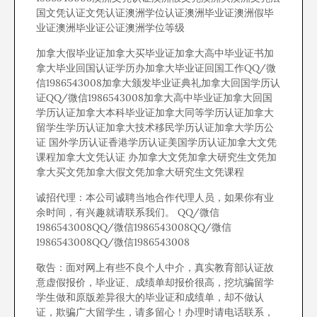
国文凭认证文凭认证澳洲学位认证澳洲毕业证澳洲假毕
业证澳洲毕业证公证澳洲学位等级
加拿大假毕业证加拿大买毕业证加拿大高中毕业证书加
拿大毕业回国认证学历办加拿大毕业证回国工作QQ/微
信1986543008加拿大颁发毕业证典礼加拿大回国学历认
证QQ/微信1986543008加拿大高中毕业证加拿大回国
学历认证加拿大本科毕业证加拿大同等学历认证加拿大
留学生学历认证加拿大技术移民学历认证加拿大学历公
证 国外学历认证香港学历认证美国学历认证加拿大文凭
课程加拿大文凭认证 办加拿大文凭加拿大研究生文凭加
拿大买文凭加拿大假文凭加拿大研究生文凭课程
诚招代理：本公司诚聘当地合作代理人员，如果你有业
余时间，有兴趣就请联系我们。 QQ/微信
1986543008QQ/微信1986543008QQ/微信
1986543008QQ/微信1986543008
敬告：面对网上有些不良个人中介，真实教育部认证故
意虚假报价，毕业证、成绩单却报价很高，挖坑骗留学
学生做和原版差异很大的毕业证和成绩单，却不做认
证，欺骗广大留学生，请多留心！办理时请电话联系，