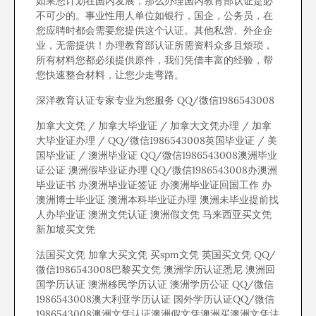
如果您计划在国内发展，那么办理国内教育部认证是必
不可少的。事业性用人单位如银行，国企，公务员，在
您应聘时都会需要您提供这个认证。其他私营、外企企
业，无需提供！办理教育部认证所需资料众多且烦琐，
所有材料您都必须提供原件，我们凭借丰富的经验，帮
您快速整合材料，让您少走弯路。
深洋教育认证专家专业为您服务 QQ/微信1986543008
加拿大文凭 / 加拿大毕业证 / 加拿大文凭办理 / 加拿
大毕业证办理 / QQ/微信1986543008英国毕业证 / 美
国毕业证 / 澳洲毕业证 QQ/微信1986543008澳洲毕业
证公证 澳洲假毕业证办理 QQ/微信1986543008办澳洲
毕业证书 办澳洲毕业证签证 办澳洲毕业证回国工作 办
澳洲博士毕业证 澳洲本科毕业证办理 澳洲未毕业提前找
人办毕业证 澳洲文凭认证 澳洲假文凭 马来西亚买文凭
新加坡买文凭
法国买文凭 加拿大买文凭 买spm文凭 英国买文凭 QQ/
微信1986543008巴黎买文凭 澳洲学历认证悉尼 澳洲回
国学历认证 澳洲移民学历认证 澳洲学历公证 QQ/微信
1986543008澳大利亚学历认证 国外学历认证QQ/微信
1986543008澳洲文凭认证澳洲假文凭澳洲买澳洲文凭法