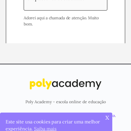
Adorei aqui a chamada de atenção. Muito
bom.
Poly Academy - escola online de educação
x
© 2026 - Plataforma criada e mantida pela
Poly Studio
.
Este site usa cookies para criar uma melhor
Menu
Página Inicial
Cursos
Items
experiência.
Saiba mais